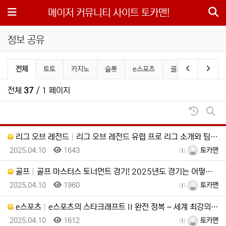
메뉴
메이저 커뮤니티 사이트 토카맨!
정보 공유
정보 공유 분류 목록
이전 분류
다음 
전체
토토
카지노
슬롯
e스포츠
골프
리그 오브
전체
37
/ 1 페이지
날짜순 
게시
리그 오브 레전드
리그 오브 레전드 유럽 프로 리그 소개와 팀 분석
등록일
조회
등록자
2025.04.10
1643
토카맨
골프
골프 마스터스 토너먼트 경기! 2025년도 경기는 어떻…
등록일
조회
등록자
2025.04.10
1960
토카맨
e스포츠
e스포츠의 스타크래프트 II 완전 정복 – 세계 최강의…
등록일
조회
등록자
2025.04.10
1612
토카맨