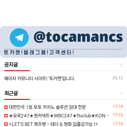
공지글
등록일
03.12
메이저 커뮤니티 사이트! '토카맨'입니다.
최근글
등록일
17:19
️대한민국️ 1등 토토 카지노 솔루션 임대 전문
등록일
17:15
☀️유로247☀️원커넥트☀️WBC247☀️ftvclub☀️KONE☀️콤프(요율)지급☀️1XBET☀️메가파리☀️원엑스벳☀️원엑스카지노☀️
등록일
17:14
⭐️LET'S BET 렛츠벳 - 테더 & 원화 입출금가능 !⭐️