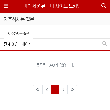
메뉴
메이저 커뮤니티 사이트 토카맨!
자주하시는 질문
자주하시는질문 분류 목록
현재 분류
자주하시는 질문
전체
0
/ 1 페이지
FA
등록된 FAQ가 없습니다.
(current)
1