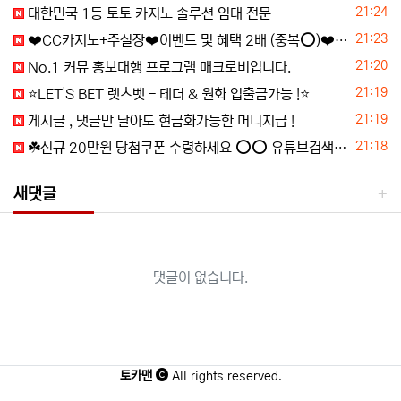
등록일
21:24
️대한민국️ 1등 토토 카지노 솔루션 임대 전문
등록일
21:23
❤️CC️카지노+주실장❤️이벤트 및 혜택 2배 (중복⭕️)❤️탄탄한 자본, 무사고 ✅빠른충환✅
등록일
21:20
️️No.1 커뮤 홍보대행 프️로그램 매크로비입니다.
등록일
21:19
⭐️LET'S BET 렛츠벳 - 테더 & 원화 입출금가능 !⭐️
등록일
21:19
️️게시글 , 댓글만 달아도 현금화가능한 머니지급 !
등록일
21:18
☘️️신규 20만원 당첨쿠폰 수령하세요 ⭕️⭕️ 유튜브검색 > 수아영상방☘️
새댓글
댓글이 없습니다.
토카맨
All rights reserved.