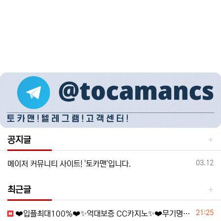
공지글
등록일
03.12
메이저 커뮤니티 사이트! '토카맨'입니다.
최근글
등록일
21:25
❤️️입플최대100%❤️✨억대보증 CC카지노✨❤️무기명테더가입O❤️블랙가입O❤️승인전화X❤️