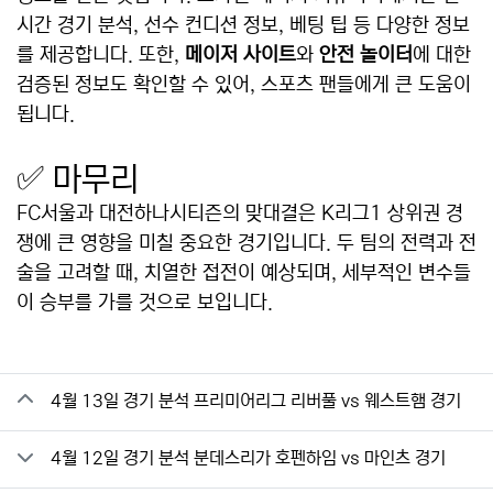
시간 경기 분석, 선수 컨디션 정보, 베팅 팁 등 다양한 정보
를 제공합니다. 또한,
메이저 사이트
와
안전 놀이터
에 대한
검증된 정보도 확인할 수 있어, 스포츠 팬들에게 큰 도움이
됩니다.
✅ 마무리
FC서울과 대전하나시티즌의 맞대결은 K리그1 상위권 경
쟁에 큰 영향을 미칠 중요한 경기입니다. 두 팀의 전력과 전
술을 고려할 때, 치열한 접전이 예상되며, 세부적인 변수들
이 승부를 가를 것으로 보입니다.
관련자료
4월 13일 경기 분석 프리미어리그 리버풀 vs 웨스트햄 경기
4월 12일 경기 분석 분데스리가 호펜하임 vs 마인츠 경기