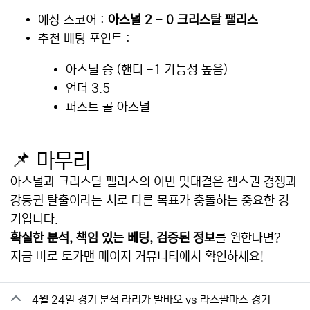
예상 스코어 :
아스널 2 - 0 크리스탈 팰리스
추천 베팅 포인트 :
아스널 승 (핸디 -1 가능성 높음)
언더 3.5
퍼스트 골 아스널
📌 마무리
아스널과 크리스탈 팰리스의 이번 맞대결은 챔스권 경쟁과
강등권 탈출이라는 서로 다른 목표가 충돌하는 중요한 경
기입니다.
확실한 분석, 책임 있는 베팅, 검증된 정보
를 원한다면?
지금 바로
토카맨 메이저 커뮤니티
에서 확인하세요!
관련자료
4월 24일 경기 분석 라리가 발바오 vs 라스팔마스 경기