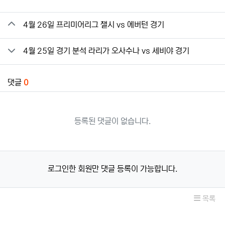
관련자료
4월 26일 프리미어리그 챌시 vs 에버턴 경기
4월 25일 경기 분석 라리가 오사수나 vs 세비야 경기
댓글
0
등록된 댓글이 없습니다.
로그인한 회원만 댓글 등록이 가능합니다.
목록