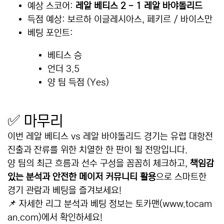
예상 스코어:
레알 베티스 2 - 1 레알 바야돌리드
득점 예상: 보르하 이글레시아스, 페키르 / 바이스만
베팅 포인트:
베티스 승
언더 3.5
양 팀 득점 (Yes)
✅ 마무리
이번 레알 베티스 vs 레알 바야돌리드 경기는 유럽 대항전
진출과 잔류를 위한 치열한 한 판이 될 전망입니다.
양 팀의 최근 흐름과 선수 구성을 꼼꼼히 체크하고,
책임감
있는 분석과 안전한 메이저 커뮤니티 활용
으로 스마트한
경기 관람과 베팅을 즐겨보세요!
📌 자세한 리그 분석과 베팅 정보는
토카맨(www.tocam
an.com)
에서 확인하세요!