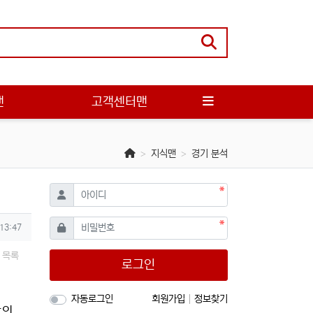
맨
고객센터맨
지식맨
경기 분석
필수
아이디
필수
비밀번호
 13:47
목록
로그인
자동로그인
회원가입
정보찾기
상의