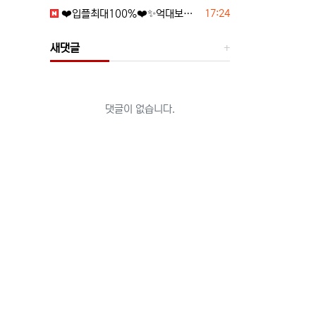
등록일
❤️️입플최대100%❤️✨억대보증 CC카지노✨❤️무기명테더가입O❤️블랙가입O❤️승인전화X❤️
17:24
새댓글
댓글이 없습니다.