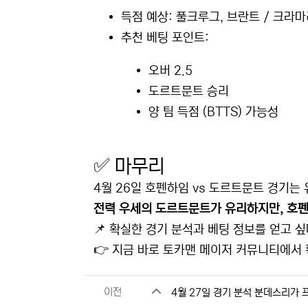
득점 예상: 풀크루그, 브란트 / 크라
추천 베팅 포인트:
오버 2.5
도르트문트 승리
양 팀 득점 (BTTS) 가능성
✅ 마무리
4월 26일 호펜하임 vs 도르트문트 경기는
전력 우세의 도르트문트가 유리하지만, 호펜
📌 확실한 경기 분석과 베팅 정보를 얻고 
👉 지금 바로
토카맨 메이저 커뮤니티
에서 
관련자료
이전
4월 27일 경기 분석 분데스리가 