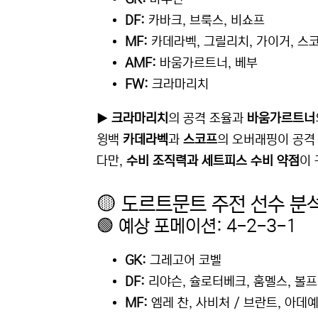
DF:
카바크, 브룩스, 비쇼프
MF:
카데라벡, 그릴리치, 가이거, 스
AMF:
바움가르트너, 베부
FW:
크라마리치
▶
크라마리치
의 공격 조율과
바움가르트너
윙백
카데라벡
과
스코프
의 오버래핑이 공격
다만,
수비 조직력과 세트피스 수비 약점
이
🟡 도르트문트 주전 선수 분
🟢 예상 포메이션: 4-2-3-1
GK:
그레고어 코벨
DF:
리야슨, 슐로터베크, 훔멜스, 볼프
MF:
엠레 찬, 사비처 / 브란트, 아데예