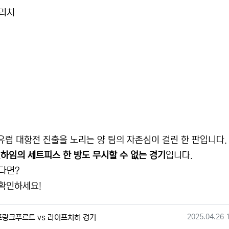
마리치
 유럽 대항전 진출을 노리는 양 팀의 자존심이 걸린 한 판입니다.
하임의 세트피스 한 방도 무시할 수 없는 경기
입니다.
싶다면?
확인하세요!
작성일
2025.04.26 
프랑크푸르트 vs 라이프치히 경기