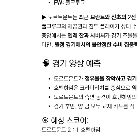
FW:
풀크루그
▶ 도르트문트는 최근
브란트와 산초의 2선
풀크루그
의 제공권과 침투 플레이가 상대 
중앙에서는
엠레 찬과 사비처
가 경기 조율을
다만,
원정 경기에서의 불안정한 수비 집중
🧠 경기 양상 예측
도르트문트가
점유율을 장악하고 경기
호펜하임은 크라마리치를 중심으로
역
도르트문트의 측면 공격이 호펜하임의
경기 후반, 양 팀 모두 교체 카드를 적
🎯 예상 스코어:
도르트문트 2 : 1 호펜하임