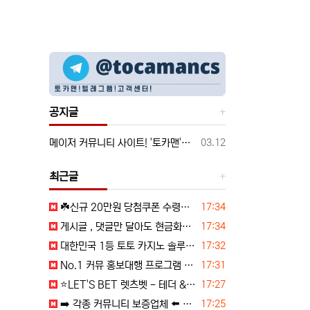
공지글
등록일
메이저 커뮤니티 사이트! '토카맨'입니다.
03.12
최근글
등록일
☘️️신규 20만원 당첨쿠폰 수령하세요 ⭕️⭕️ 유튜브검색 > 수아영상방☘️
17:34
등록일
️️게시글 , 댓글만 달아도 현금화가능한 머니지급 !
17:34
등록일
️대한민국️ 1등 토토 카지노 솔루션 임대 전문
17:32
등록일
️️No.1 커뮤 홍보대행 프️로그램 매크로비입니다.
17:31
등록일
⭐️LET'S BET 렛츠벳 - 테더 & 원화 입출금가능 !⭐️
17:27
등록일
➡️ 각종 커뮤니티 보증업체 ⬅️ 신규 40% ☀️ 환전내역 있어도 무한매충 5% ☀️ 페이백 7% ☀️ 1+0.5 ~ ☀️ 매일 홀덤 무료토너먼트 ☀
17:25