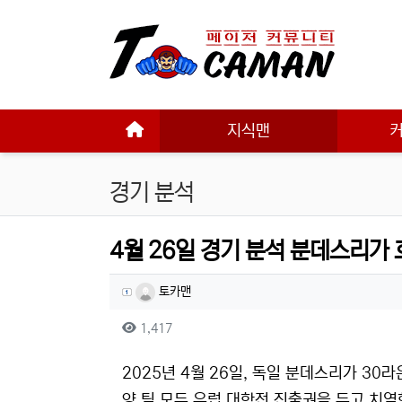
메인 메뉴
지식맨
경기 분석
4월 26일 경기 분석 분데스리가
작성자 정보
작성
토카맨
컨텐츠 정보
조회
1,417
본문
2025년 4월 26일, 독일 분데스리가 30
양 팀 모두 유럽 대항전 진출권을 두고 치열