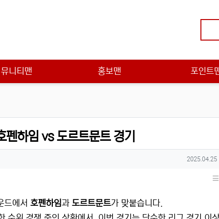
커뮤니티맨
홍보맨
포인트
 호펜하임 vs 도르트문트 경기
작성일
2025.04.25
라운드에서
호펜하임
과
도르트문트
가 맞붙습니다.
한 순위 경쟁 중인 상황에서, 이번 경기는 단순한 리그 경기 이