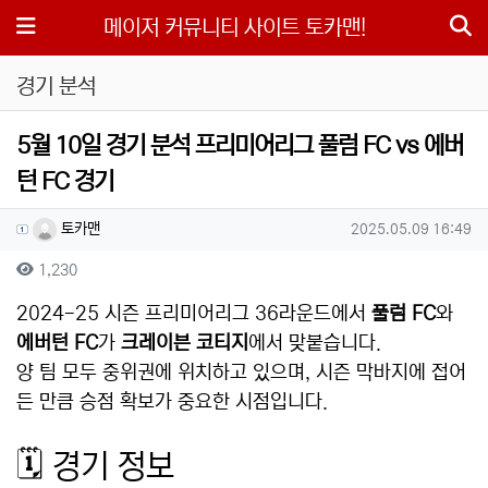
메뉴
메이저 커뮤니티 사이트 토카맨!
경기 분석
5월 10일 경기 분석 프리미어리그 풀럼 FC vs 에버
턴 FC 경기
작성자 정보
작성
작성일
토카맨
2025.05.09 16:49
컨텐츠 정보
조회
1,230
본문
2024-
25
시즌
프리미어리그
36
라운드에서
풀럼
FC
와
에버턴
FC
가
크레이븐
코티지
에서
맞붙습니다.
양
팀
모두
중위권에
위치하고
있으며,
시즌
막바지에
접어
든
만큼
승점
확보가
중요한
시점입니다.
🗓
경기
정보