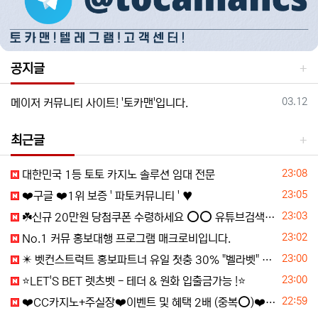
공지글
등록일
03.12
메이저 커뮤니티 사이트! '토카맨'입니다.
최근글
등록일
23:08
️대한민국️ 1등 토토 카지노 솔루션 임대 전문
등록일
23:05
❤️️구글 ❤️1위 보증 ' 파토커뮤니티 ' ♥️
등록일
23:03
☘️️신규 20만원 당첨쿠폰 수령하세요 ⭕️⭕️ 유튜브검색 > 수아영상방☘️
등록일
23:02
️️No.1 커뮤 홍보대행 프️로그램 매크로비입니다.
등록일
23:00
✴️ 벳컨스트럭트 홍보파트너 유일 첫충 30% "벨라벳" 1일환전 무제한 "알파벳" 코인입금가능 "10x10" "텐텐벳" ✴️
등록일
23:00
⭐️LET'S BET 렛츠벳 - 테더 & 원화 입출금가능 !⭐️
등록일
22:59
❤️CC️카지노+주실장❤️이벤트 및 혜택 2배 (중복⭕️)❤️탄탄한 자본, 무사고 ✅빠른충환✅