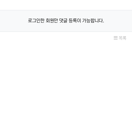
로그인한 회원만 댓글 등록이 가능합니다.
목록