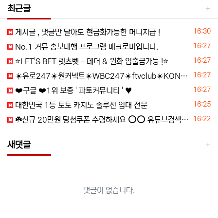
최근글
등록일
16:30
️️게시글 , 댓글만 달아도 현금화가능한 머니지급 !
등록일
16:27
️️No.1 커뮤 홍보대행 프️로그램 매크로비입니다.
등록일
16:27
⭐️LET'S BET 렛츠벳 - 테더 & 원화 입출금가능 !⭐️
등록일
16:27
☀️유로247☀️원커넥트☀️WBC247☀️ftvclub☀️KONE☀️콤프(요율)지급☀️1XBET☀️메가파리☀️원엑스벳☀️원엑스카지노☀️
등록일
16:27
❤️️구글 ❤️1위 보증 ' 파토커뮤니티 ' ♥️
등록일
16:25
️대한민국️ 1등 토토 카지노 솔루션 임대 전문
등록일
16:22
☘️️신규 20만원 당첨쿠폰 수령하세요 ⭕️⭕️ 유튜브검색 > 수아영상방☘️
새댓글
댓글이 없습니다.