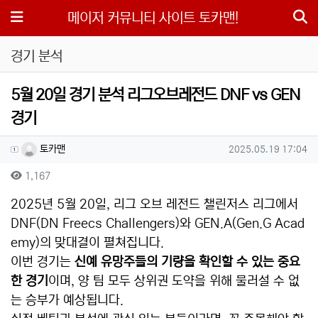
메뉴
메이저 커뮤니티 사이트 토카맨!
경기 분석
5월 20일 경기 분석 리그오브레전드 DNF vs GEN
경기
작성자 정보
작성
작성일
토카맨
2025.05.19 17:04
컨텐츠 정보
조회
1,167
본문
2025
년
5
월
20
일,
리그
오브
레전드
챌린저스
리그에서
DNF(
DN
Freecs
Challengers)
와
GEN.
A(
Gen.
G
Acad
emy)
의
맞대결이
펼쳐집니다.
이번
경기는
신예
유망주들의
기량을
확인할
수
있는
중요
한
경기
이며,
양
팀
모두
상위권
도약을
위해
물러설
수
없
는
승부가
예상됩니다.