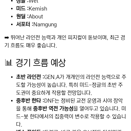
정글 :
Wet
미드 :
Kemish
원딜 :
About
서포터 :
Namgung
➡️
뛰어난
라인전
능력과
개인
피지컬이
돋보이며,
최근
경
기
흐름도
매우
좋습니다.
📊
경기
흐름
예상
초반
라인전 :
GEN.
A
가
개개인의
라인전
능력으로
주
도할
가능성이
높습니다.
특히
미드-
정글의
초반
주
도권이
중요하게
작용할
전망입니다.
중후반
한타 :
DNF
는
정비된
교전
운영과
시야
장악
을
통해
중후반
역전
가능성
을
열어두고
있습니다.
미
드-
봇
한타에서의
집중력이
변수로
작용할
수
있습니
다.