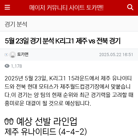
메뉴
메이저 커뮤니티 사이트 토카맨!
경기 분석
5월 23일 경기 분석 K리그1 제주 vs 전북 경기
작성자 정보
작성
작성일
토카맨
2025.05.22 16:51
컨텐츠 정보
조회
1,178
본문
2025년 5월 23일, K리그1 15라운드에서 제주 유나이티
드와 전북 현대 모터스가 제주월드컵경기장에서 맞붙습니
다.
이 경기는 양 팀의 현재 순위와 최근 경기력을 고려할 때
흥미로운 대결이 될 것으로 예상됩니다.
🧤 예상 선발 라인업
제주 유나이티드 (4-4-2)