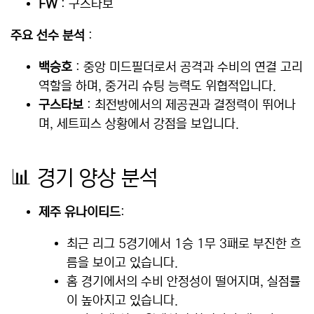
FW
: 구스타보
주요 선수 분석
:
백승호
:
중앙 미드필더로서 공격과 수비의 연결 고리
역할을 하며, 중거리 슈팅 능력도 위협적입니다.
구스타보
:
최전방에서의 제공권과 결정력이 뛰어나
며, 세트피스 상황에서 강점을 보입니다.
📊 경기 양상 분석
제주 유나이티드
:
최근 리그 5경기에서 1승 1무 3패로 부진한 흐
름을 보이고 있습니다.
홈 경기에서의 수비 안정성이 떨어지며, 실점률
이 높아지고 있습니다.