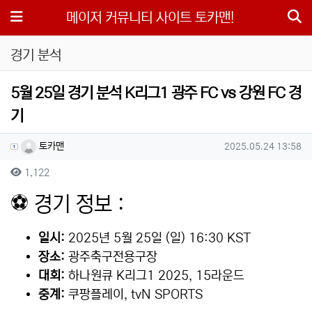
메뉴
메이저 커뮤니티 사이트 토카맨!
경기 분석
5월 25일 경기 분석 K리그1 광주 FC vs 강원 FC 경
기
작성자 정보
작성
작성일
토카맨
2025.05.24 13:58
컨텐츠 정보
조회
1,122
본문
⚽ 경기 정보 :
일시:
2025년 5월 25일 (일) 16:30 KST
장소:
광주축구전용구장
대회:
하나원큐 K리그1 2025, 15라운드
중계:
쿠팡플레이, tvN SPORTS