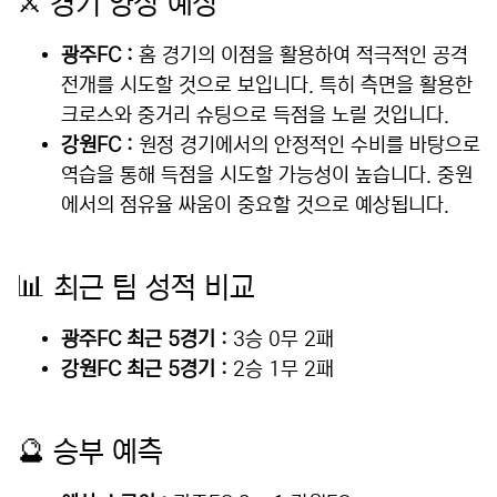
⚔️ 경기 양상 예상
광주FC :
홈 경기의 이점을 활용하여 적극적인 공격
전개를 시도할 것으로 보입니다. 특히 측면을 활용한
크로스와 중거리 슈팅으로 득점을 노릴 것입니다.
강원FC :
원정 경기에서의 안정적인 수비를 바탕으로
역습을 통해 득점을 시도할 가능성이 높습니다. 중원
에서의 점유율 싸움이 중요할 것으로 예상됩니다.
📊 최근 팀 성적 비교
광주FC 최근 5경기 :
3승 0무 2패
강원FC 최근 5경기 :
2승 1무 2패
🔮 승부 예측