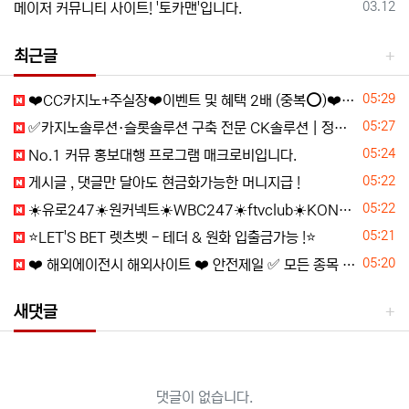
등록일
03.12
메이저 커뮤니티 사이트! '토카맨'입니다.
최근글
등록일
05:29
❤️CC️카지노+주실장❤️이벤트 및 혜택 2배 (중복⭕️)❤️탄탄한 자본, 무사고 ✅빠른충환✅
등록일
05:27
✅카지노솔루션·슬롯솔루션 구축 전문 CK솔루션 | 정품알·파싱알 연동 및 솔루션 분양의 모든정보✅
등록일
05:24
️️No.1 커뮤 홍보대행 프️로그램 매크로비입니다.
등록일
05:22
️️게시글 , 댓글만 달아도 현금화가능한 머니지급 !
등록일
05:22
☀️유로247☀️원커넥트☀️WBC247☀️ftvclub☀️KONE☀️콤프(요율)지급☀️1XBET☀️메가파리☀️원엑스벳☀️원엑스카지노☀️
등록일
05:21
⭐️LET'S BET 렛츠벳 - 테더 & 원화 입출금가능 !⭐️
등록일
05:20
❤️ 해외에이전시 해외사이트 ❤️ 안전제일 ✅ 모든 종목 콤프지급 ✅☀️ 신규 500% 지급 ✅ ❤️ 스포츠 페이백 10% ✅ 익명 가입가능 ✅ ☀️ 꽁머니 ☀️ 가입머니 ☀️ 가입쿠폰 ☀️
새댓글
댓글이 없습니다.