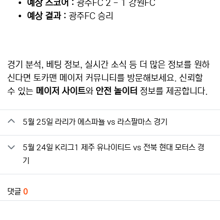
예상 스코어 :
광주FC 2 - 1 강원FC
예상 결과 :
광주FC 승리
경기 분석, 베팅 정보, 실시간 소식 등 더 많은 정보를 원하
신다면
토카맨 메이저 커뮤니티
를 방문해보세요. 신뢰할
수 있는
메이저 사이트
와
안전 놀이터
정보를 제공합니다.
관련자료
5월 25일 라리가 에스파뇰 vs 라스팔마스 경기
5월 24일 K리그1 제주 유나이티드 vs 전북 현대 모터스 경
기
댓글
0