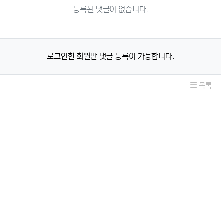
등록된 댓글이 없습니다.
로그인한 회원만 댓글 등록이 가능합니다.
목록