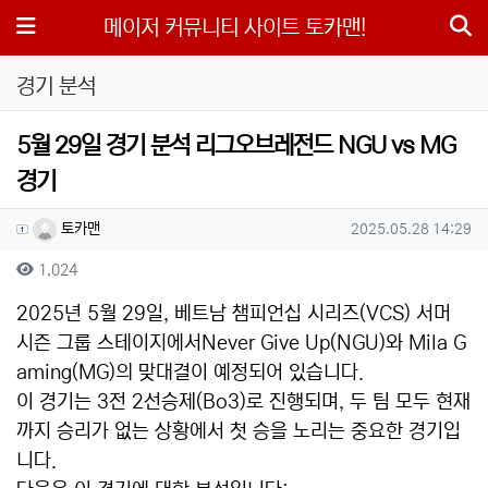
메뉴
메이저 커뮤니티 사이트 토카맨!
경기 분석
5월 29일 경기 분석 리그오브레전드 NGU vs MG
경기
작성자 정보
작성
작성일
토카맨
2025.05.28 14:29
컨텐츠 정보
조회
1,024
본문
2025년 5월 29일, 베트남 챔피언십 시리즈(VCS) 서머
시즌 그룹 스테이지에서
Never Give Up(NGU)와 Mila G
aming(MG)의 맞대결이 예정되어 있습니다.
이 경기는 3전 2선승제(Bo3)로 진행되며, 두 팀 모두 현재
까지 승리가 없는 상황에서 첫 승을 노리는 중요한 경기입
니다.