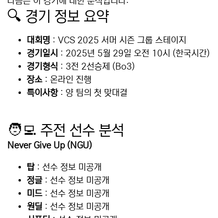
다음은 이 경기에 대한 분석입니다:
🔍 경기 정보 요약
대회명
:
VCS 2025 서머 시즌 그룹 스테이지
경기일시
:
2025년 5월 29일 오전 10시 (한국시간)
경기형식
:
3전 2선승제 (Bo3)
장소
:
온라인 진행
특이사항
:
양 팀의 첫 맞대결
🧑‍💻 주전 선수 분석
Never Give Up (NGU)
탑
:
선수 정보 미공개
정글
:
선수 정보 미공개
미드
:
선수 정보 미공개
원딜
:
선수 정보 미공개