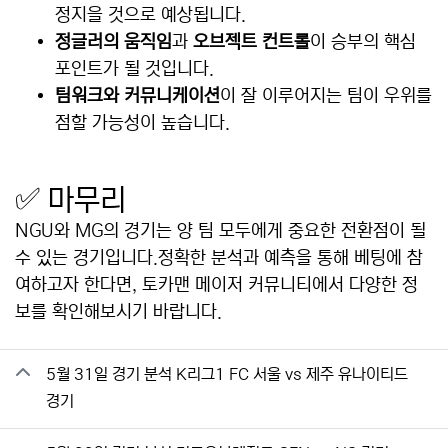
정지을 것으로 예상됩니다.
정글러의 움직임
과
오브젝트 컨트롤
이 승부의 핵심
포인트가 될 것입니다.
팀워크와 커뮤니케이션
이 잘 이루어지는 팀이 우위를
점할 가능성이 높습니다.
✅ 마무리
NGU와 MG의 경기는 양 팀 모두에게 중요한 전환점이 될
수 있는 경기입니다.
정확한 분석과 예측을 통해 베팅에 참
여하고자 한다면,
토카맨 메이저 커뮤니티
에서 다양한 정
보를 확인해보시기 바랍니다.
관련자료
5월 31일 경기 분석 K리그1 FC 서울 vs 제주 유나이티드
경기