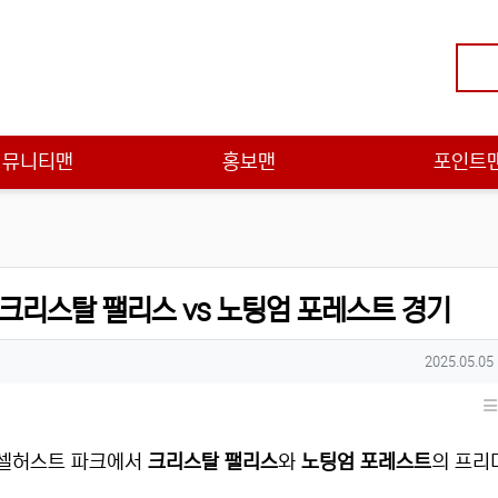
커뮤니티맨
홍보맨
포인트
 크리스탈 팰리스 vs 노팅엄 포레스트 경기
작성일
2025.05.05
), 셀허스트 파크에서
크리스탈 팰리스
와
노팅엄 포레스트
의 프리