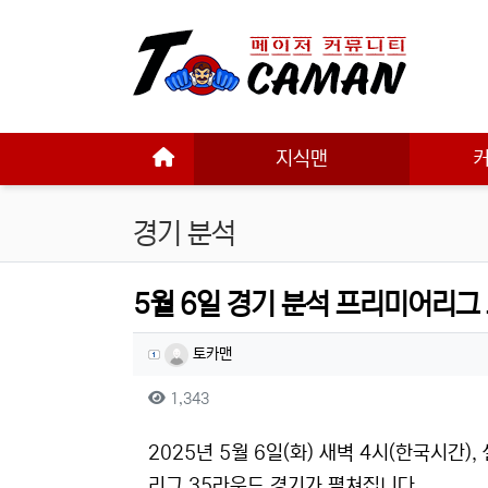
메인 메뉴
지식맨
경기 분석
5월 6일 경기 분석 프리미어리그
작성자 정보
작성
토카맨
컨텐츠 정보
조회
1,343
본문
2025년 5월 6일(화) 새벽 4시(한국시간
리그 35라운드 경기가 펼쳐집니다.