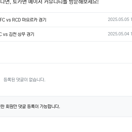
신다면,
토카맨 메이저 커뮤니티
를 방문해보세요!
작성일
2025.05.05 
FC vs RCD 마요르카 경기
작성일
2025.05.04 
C vs 김천 상무 경기
등록된 댓글이 없습니다.
한 회원만 댓글 등록이 가능합니다.