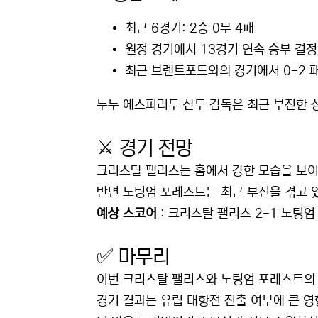
최근 6경기: 2승 0무 4패
원정 경기에서 13경기 연속 승부 결정
최근 브렌트포드와의 경기에서 0-2 
누누 에스피리투 산투 감독은 최근 부진한 
⚔️ 경기 전망
크리스탈 팰리스는 홈에서 강한 모습을 보이
반면 노팅엄 포레스트는 최근 부진을 겪고 
예상 스코어
:
크리스탈 팰리스 2-1 노팅엄
✅ 마무리
이번 크리스탈 팰리스와 노팅엄 포레스트의 
경기 결과는 유럽 대항전 진출 여부에 큰 영