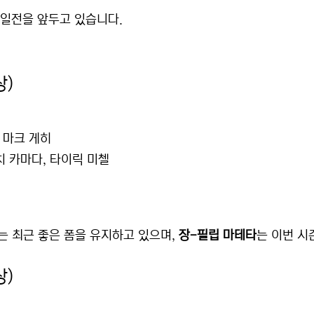
 일전을 앞두고 있습니다.
상)
 마크 게히
치 카마다, 타이릭 미첼
는 최근 좋은 폼을 유지하고 있으며,
장-필립 마테타
는 이번 시
상)