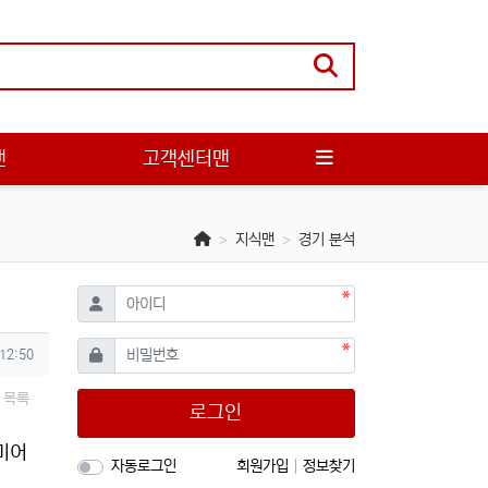
맨
고객센터맨
지식맨
경기 분석
필수
아이디
필수
비밀번호
 12:50
목록
로그인
미어
자동로그인
회원가입
정보찾기