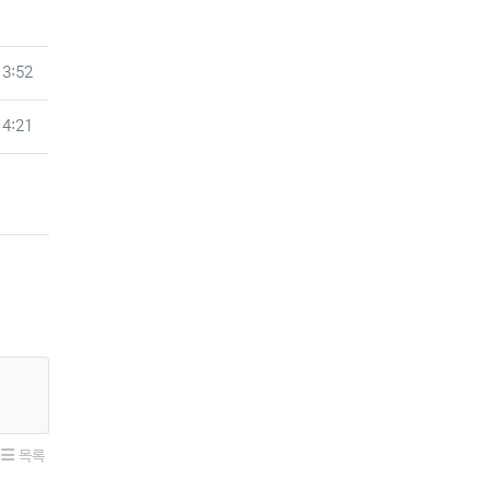
13:52
14:21
목록