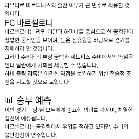
라우타로
마르티네스의
출전
여부가
큰
변수로
작용할
것
입니다.
FC
바르셀로나
바르셀로나는
라민
야말과
하피냐를
중심으로
한
공격진이
활발한
움직임을
보이며,
높은
점유율을
바탕으로
경기를
지배하려
할
것입니다.
그러나
수비진의
부상
공백과
세트피스
수비에서의
약점은
인터
밀란에게
기회를
제공할
수
있습니다.
하비
플릭
감독은
이러한
약점을
보완하기
위한
전술적
조
정을
시도할
것으로
보입니다.
📊
승부
예측
이번
경기는
양
팀
모두에게
중요한
의미를
가지며,
치열한
접전이
예상됩니다.
바르셀로나는
공격력에서
우위를
점하고
있지만,
수비의
불안정성이
변수입니다.