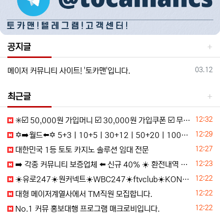
공지글
등록일
03.12
메이저 커뮤니티 사이트! '토카맨'입니다.
최근글
등록일
12:32
✳️☑️ 50,000원 가입머니 ☑️ 30,000원 가입쿠폰 ☑️ 무제한 입금플러스 ☑️ 첫충50% ☑️ 요율 4.0% 지급 ☑️ 무사고 메이저 ☑️✳️
등록일
12:29
✡️➡️월드⬅️✡️ 5+3ㅣ10+5ㅣ30+12ㅣ50+20ㅣ100+35ㅣ200+70 ✡️무한매충✡️모든배팅제재없음✡️다양한 이벤트✡️ ix92
등록일
12:27
️대한민국️ 1등 토토 카지노 솔루션 임대 전문
등록일
12:23
➡️ 각종 커뮤니티 보증업체 ⬅️ 신규 40% ☀️ 환전내역 있어도 무한매충 5% ☀️ 페이백 7% ☀️ 1+0.5 ~ ☀️ 매일 홀덤 무료토너먼트 ☀
등록일
12:22
☀️유로247☀️원커넥트☀️WBC247☀️ftvclub☀️KONE☀️콤프(요율)지급☀️1XBET☀️메가파리☀️원엑스벳☀️원엑스카지노☀️
등록일
12:22
️️대형 메이저계열사에서 TM직원 모집합니다.
등록일
12:22
️️No.1 커뮤 홍보대행 프️로그램 매크로비입니다.