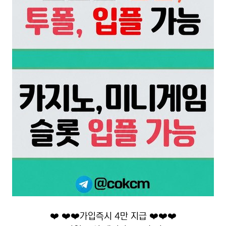
❤️ ❤️❤️가입즉시 4만 지급 ❤️❤️❤️