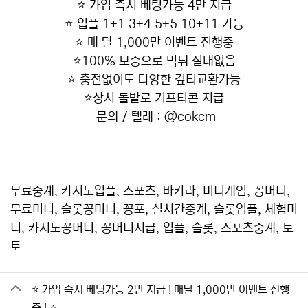
⭐️ 가입 즉시 베팅가능 4만 지급
⭐️ 입플 1+1 3+4 5+5 10+11 가능
⭐️ 매 달 1,000만 이벤트 진행중
⭐️100% 보증으로 먹튀 절대없음
⭐️ 충전없이도 다양한 깊티교환가능
⭐️상시 돌발로 기프티콘 지급
문의 / 텔레 : @cokcm
무료중계, 카지노입플, 스포츠, 바카라, 미니게임, 꽁머니,
무료머니, 슬롯꽁머니, 꽁포, 실시간중계, 슬롯입플, 체험머
니, 카지노꽁머니, 꽁머니지급, 입플, 슬롯, 스포츠중계, 토
토
관련자료
⭐️ 가입 즉시 베팅가능 2만 지급 ! 매달 1,000만 이벤트 진행