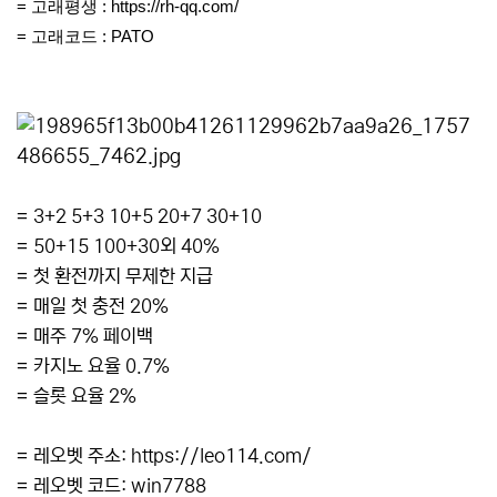
= 고래평생 :
https://rh-qq.com/
= 고래코드 : PATO
=
3+2 5+3 10+5 20+7 30+10
=
50+15 100+30외 40%
=
첫 환전까지 무제한 지급
=
매일 첫 충전 20%
=
매주 7% 페이백
=
카지노 요율 0.7%
=
슬롯 요율 2%
=
레오벳 주소:
https://leo114.com/
=
레오벳 코드: win7788