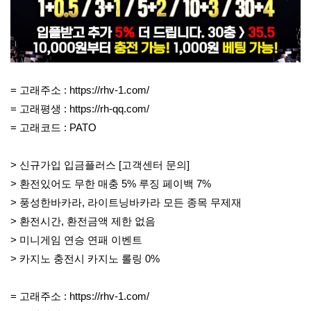
= 고래주소 :
https://rhv-1.com/
= 고래평생 :
https://rh-qq.com/
= 고래코드 : PATO
> 신규가입 입금플러스 [고객센터 문의]
> 환전있어도 무한 매충 5% 루징 페이백 7%
> 풍성한바카라, 라이트닝바카라 모든 종목 무제재
> 환전시간, 환전금액 제한 없음
> 미니게임 연승 연패 이벤트
> 카지노 충전시 카지노 롤링 0%
= 고래주소 :
https://rhv-1.com/