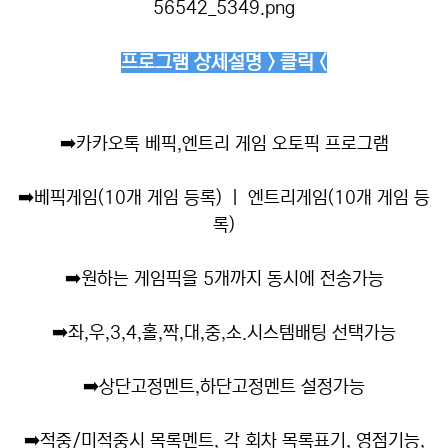
프로그램 상세설명 > 클릭 <
➡️
카카오톡 베픽,엔트리 게임 오토픽 프로그램
➡️
베픽게임(10개 게임 등록) ㅣ 엔트리게임(10개 게임 등
록)
➡️
원하는 게임픽을 5개까지 동시에 전송가능
➡️
좌,우,3,4,홀,짝,대,중,소.시스템배팅 선택가능
➡️
상단고정멘트,하단고정멘트 설정가능
➡️
적중/미적중시 목록멘트, 각 회차 목록표기, 영점기능,