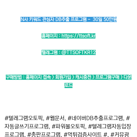
N사 키워드 관심자 DB추출 프로그램 - 30일 50만원
홈페이지 :
https://ttsoft.kr
텔레그램 :
@TTSOFTKR12
구매방법 : 홈페이지 접속 > 회원가입 > 캐시충전 > 프로그램구매 > 다운
로드
#텔레그램오토픽, #웹문서, #네이버DB추출프로그램, #
자동글쓰기프로그램, #파워볼오토픽, #텔레그램자동입장
프로그램, #총판프로그램, #먹튀검증사이트 #, #커뮤광