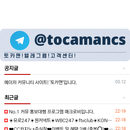
공지글
등록일
03.12
메이저 커뮤니티 사이트! '토카맨'입니다.
최근글
등록일
22:19
️️No.1 커뮤 홍보대행 프️로그램 매크로비입니다.
등록일
22:18
☀️유로247☀️원커넥트☀️WBC247☀️ftvclub☀️KONE☀️콤프(요율)지급☀️1XBET☀️메가파리☀️원엑스벳☀️원엑스카지노☀️
등록일
22:18
❤️CC️카지노+주실장❤️이벤트 및 혜택 2배 (중복⭕️)❤️탄탄한 자본, 무사고 ✅빠른충환✅