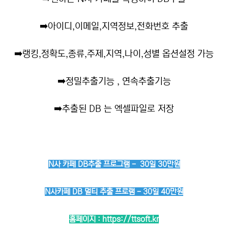
➡️
아이디,이메일,지역정보,전화번호 추출
➡️
랭킹,정확도,종류,주제,지역,나이,성별 옵션설정 가능
➡️
정밀추출기능 , 연속추출기능
➡️
추출된 DB 는 엑셀파일로 저장
N사 카페 DB추출 프로그램 - 30일 30만원
N사카페 DB 멀티 추출 프로램 - 30일 40만원
홈페이지 :
https://ttsoft.kr