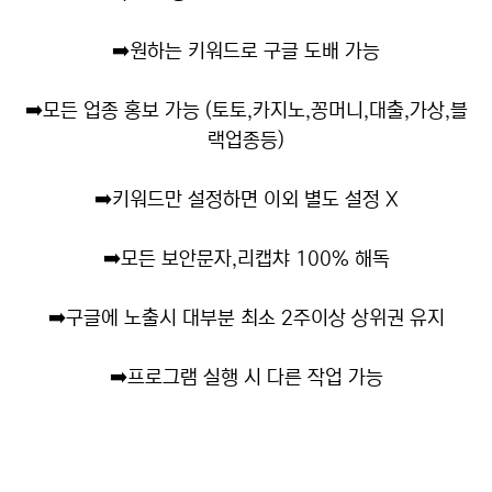
➡️
원하는 키워드로 구글 도배 가능
➡️
모든 업종 홍보 가능 (토토,카지노,꽁머니,대출,가상,블
랙업종등)
➡️
키워드만 설정하면 이외 별도 설정 X
➡️
모든 보안문자,리캡챠 100% 해독
➡️
구글에 노출시 대부분 최소 2주이상 상위권 유지
➡️
프로그램 실행 시 다른 작업 가능