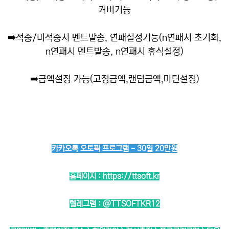
커버기능
➡️
적중/미적중시 멘트발송, 연패설정기능(n연패시 초기화,
n연패시 멘트발송, n연패시 휴식설정)
➡️
금액설정 가능(고정금액,랜덤금액,마틴설정)
카카오톡 오토픽 프로그램 - 30일 20만원
홈페이지 :
https://ttsoft.kr
텔레그램 :
@TTSOFTKR12