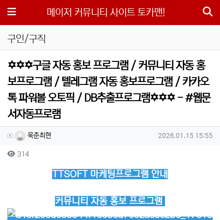
메뉴
메이저 커뮤니티 사이트 토카맨!
구인/구직
✡️✡️✡️구글 자동 홍보 프로그램 / 커뮤니티 자동 홍
보프로그램 / 텔레그램 자동 홍보프로그램 / 카카오
톡 파워볼 오토픽 / DB추출프로그램✡️✡️✡️ - #웹문
서자동프로램
작성자 정보
작성
작성일
욱춘최현
2026.01.15 15:55
컨텐츠 정보
조회
314
본문
TTSOFT 마케팅프로그램 안내
커뮤니티 자동 홍보 프로그램