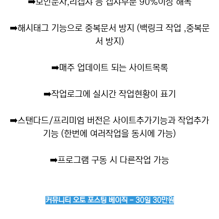
➡️
보안문자,리캡챠 등 캡챠부분 90%이상 해독
➡️
해시태그 기능으로 중복문서 방지 (백링크 작업 ,중복문
서 방지)
➡️
매주 업데이트 되는 사이트목록
➡️
작업로그에 실시간 작업현황이 표기
➡️
스탠다드/프리미엄 버전은 사이트추가기능과 작업추가
기능 (한번에 여러작업을 동시에 가능)
➡️
프로그램 구동 시 다른작업 가능
커뮤니티 오토 포스팅 베이직 - 30일 30만원