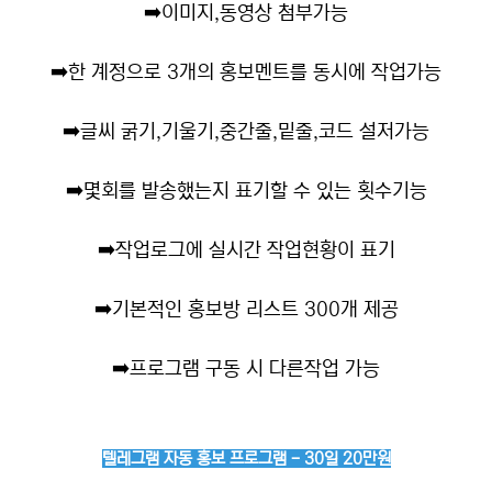
➡️
이미지,동영상 첨부가능
➡️
한 계정으로 3개의 홍보멘트를 동시에 작업가능
➡️
글씨 굵기,기울기,중간줄,밑줄,코드 설저가능
➡️
몇회를 발송했는지 표기할 수 있는 횟수기능
➡️
작업로그에 실시간 작업현황이 표기
➡️
기본적인 홍보방 리스트 300개 제공
➡️
프로그램 구동 시 다른작업 가능
텔레그램 자동 홍보 프로그램 - 30일 20만원