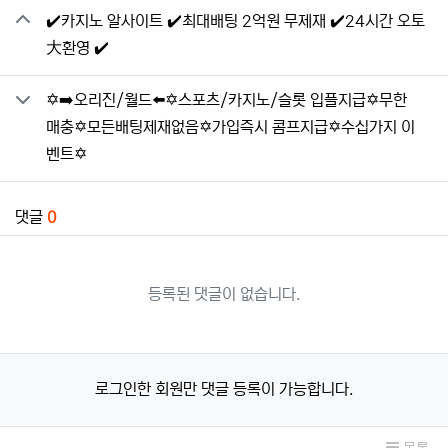
✔️카지노 알사이트 ✔️최대배팅 2억원 무제재 ✔️24시간 오토
大환영 ✔️
✡️➡️오리진/월드⬅️✡️스포츠/카지노/슬롯 입플지급✡️무한
매충✡️모든배팅제재없음✡️가입즉시 콤프지급✡️수십가지 이
벤트✡️
댓글
0
등록된 댓글이 없습니다.
로그인한 회원만 댓글 등록이 가능합니다.