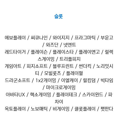
슬롯
에보플레이 / 씨큐나인 / 와이지지 / 프라그마틱 / 부운고
/ 와즈단 / 넷엔트
레드타이거 / 플레이슨 / 플레이스타 / 플레이앤고 / 릴렉
스게이밍 / 트리플피지
게임아트 / 피지소프트 / 블루프린트 / 썬더킥 / 노리밋시
티 / 모빌롯츠 / 플레이펄
드라군소프트 / 1x2게이밍 / 이엘케이 / 릴킹덤 / 빅타임
/ 마이크로게이밍
아바타UX / 핵소게이밍 / 플레이테크 / 스카이윈드 / 파
차이
옥토플레이 / 노보매틱 / 비게이밍 / 클롯플레이 / 팻판다