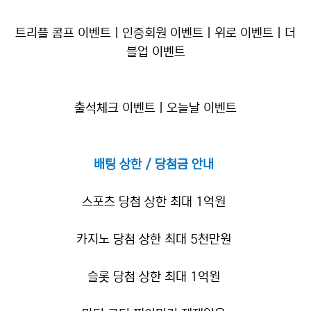
트리플 콤프 이벤트ㅣ인증회원 이벤트ㅣ위로 이벤트ㅣ더
블업 이벤트
출석체크 이벤트ㅣ오늘날 이벤트
배팅 상한 / 당첨금 안내
스포츠 당첨 상한 최대 1억원
카지노 당첨 상한 최대 5천만원
슬롯 당첨 상한 최대 1억원