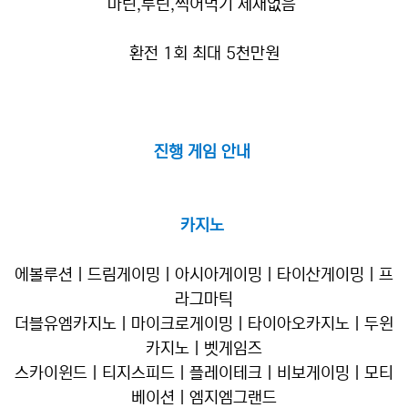
마틴,루틴,찍어먹기 제재없음
환전 1회 최대 5천만원
진행 게임 안내
카지노
에볼루션ㅣ드림게이밍ㅣ아시아게이밍ㅣ타이산게이밍ㅣ프
라그마틱
더블유엠카지노ㅣ마이크로게이밍ㅣ타이아오카지노ㅣ두윈
카지노ㅣ벳게임즈
스카이윈드ㅣ티지스피드ㅣ플레이테크ㅣ비보게이밍ㅣ모티
베이션ㅣ엠지엠그랜드