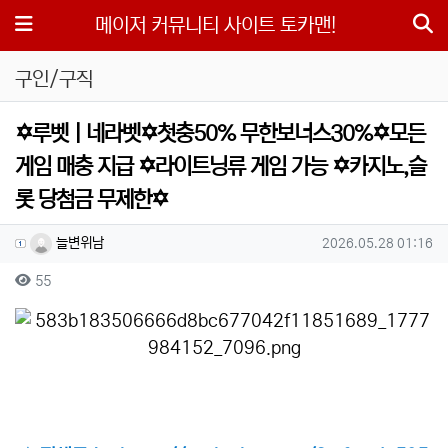
메뉴
메이저 커뮤니티 사이트 토카맨!
구인/구직
✡️루벳ㅣ네라벳✡️첫충50% 무한보너스30%✡️모든
게임 매충 지급 ✡️라이트닝류 게임 가능 ✡️카지노,슬
롯 당첨금 무제한✡️
작성자 정보
작성
작성일
늘변위남
2026.05.28 01:16
컨텐츠 정보
조회
55
본문