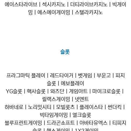
에이스타라이브ㅣ섹시카지노ㅣ더티라이브카지노ㅣ빅게이
밍ㅣ에스에이게이밍ㅣ스텔라카지노
슬롯
프라그마틱 플레이ㅣ레드타이거ㅣ벳게임ㅣ부운고ㅣ피지
슬롯ㅣ에보플레이
YG슬롯ㅣ핵사슬롯ㅣ와즈단ㅣ게임아트ㅣ마이크로슬롯ㅣ
릴랙스게이밍ㅣ넷엔트
하바네로ㅣ노리밋시티ㅣ모빌롯츠ㅣ플레이스타ㅣ썬더킥ㅣ
빅타임게이밍ㅣ엘크슬롯
블루프린트게이밍ㅣ드라곤소프트ㅣ아바타유엑스ㅣ티피지