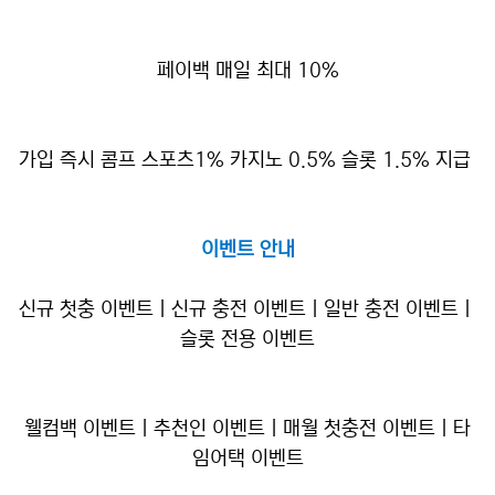
페이백 매일 최대 10%
가입 즉시 콤프 스포츠1% 카지노 0.5% 슬롯 1.5% 지급
이벤트 안내
신규 첫충 이벤트ㅣ신규 충전 이벤트ㅣ일반 충전 이벤트ㅣ
슬롯 전용 이벤트
웰컴백 이벤트ㅣ추천인 이벤트ㅣ매월 첫충전 이벤트ㅣ타
임어택 이벤트