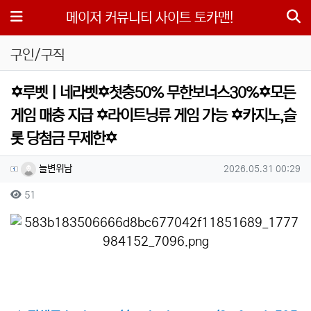
메뉴
메이저 커뮤니티 사이트 토카맨!
구인/구직
✡️루벳ㅣ네라벳✡️첫충50% 무한보너스30%✡️모든
게임 매충 지급 ✡️라이트닝류 게임 가능 ✡️카지노,슬
롯 당첨금 무제한✡️
작성자 정보
작성
작성일
늘변위남
2026.05.31 00:29
컨텐츠 정보
조회
51
본문