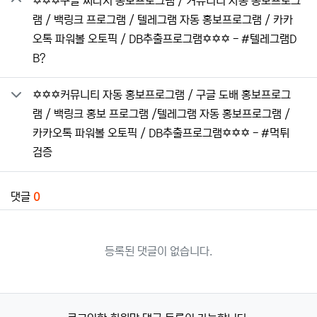
✡️✡️✡️구글 찌라시 홍보프로그램 / 커뮤니티 자동 홍보프로그
램 / 백링크 프로그램 / 텔레그램 자동 홍보프로그램 / 카카
오톡 파워볼 오토픽 / DB추출프로그램✡️✡️✡️ - #텔레그램D
B?
✡️✡️✡️커뮤니티 자동 홍보프로그램 / 구글 도배 홍보프로그
램 / 백링크 홍보 프로그램 /텔레그램 자동 홍보프로그램 /
카카오톡 파워볼 오토픽 / DB추출프로그램✡️✡️✡️ - #먹튀
검증
댓글
0
등록된 댓글이 없습니다.