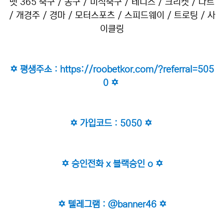
벳 365 축구 / 농구 / 미식축구 / 테니스 / 크리켓 / 다트
/ 개경주 / 경마 / 모터스포츠 / 스피드웨이 / 트로팅 / 사
이클링
✡️ 평생주소 :
https://roobetkor.com/?referral=505
0
✡️
✡️ 가입코드 : 5050 ✡️
✡️ 승인전화 x 블랙승인 o ✡️
✡️ 텔레그램 : @banner46 ✡️