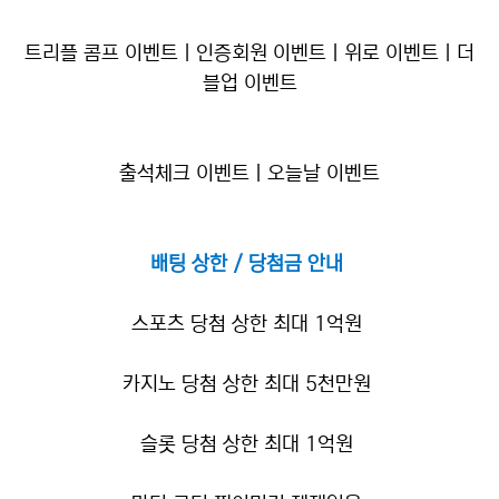
트리플 콤프 이벤트ㅣ인증회원 이벤트ㅣ위로 이벤트ㅣ더
블업 이벤트
출석체크 이벤트ㅣ오늘날 이벤트
배팅 상한 / 당첨금 안내
스포츠 당첨 상한 최대 1억원
카지노 당첨 상한 최대 5천만원
슬롯 당첨 상한 최대 1억원