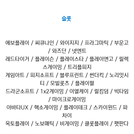
슬롯
에보플레이 / 씨큐나인 / 와이지지 / 프라그마틱 / 부운고
/ 와즈단 / 넷엔트
레드타이거 / 플레이슨 / 플레이스타 / 플레이앤고 / 릴렉
스게이밍 / 트리플피지
게임아트 / 피지소프트 / 블루프린트 / 썬더킥 / 노리밋시
티 / 모빌롯츠 / 플레이펄
드라군소프트 / 1x2게이밍 / 이엘케이 / 릴킹덤 / 빅타임
/ 마이크로게이밍
아바타UX / 핵소게이밍 / 플레이테크 / 스카이윈드 / 파
차이
옥토플레이 / 노보매틱 / 비게이밍 / 클롯플레이 / 팻판다