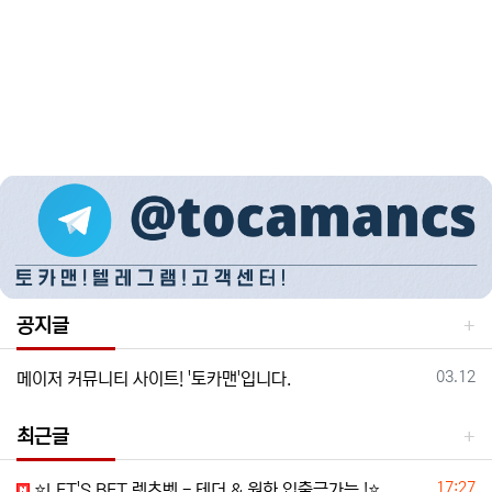
공지글
등록일
03.12
메이저 커뮤니티 사이트! '토카맨'입니다.
최근글
등록일
17:27
⭐️LET'S BET 렛츠벳 - 테더 & 원화 입출금가능 !⭐️