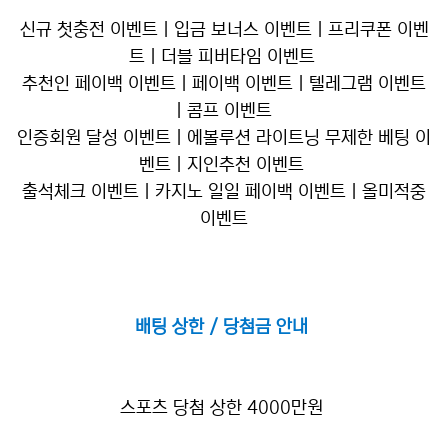
신규 첫충전 이벤트ㅣ입금 보너스 이벤트ㅣ프리쿠폰 이벤
트ㅣ더블 피버타임 이벤트
추천인 페이백 이벤트ㅣ페이백 이벤트ㅣ텔레그램 이벤트
ㅣ콤프 이벤트
인증회원 달성 이벤트ㅣ에볼루션 라이트닝 무제한 베팅 이
벤트ㅣ지인추천 이벤트
출석체크 이벤트ㅣ카지노 일일 페이백 이벤트ㅣ올미적중
이벤트
배팅 상한 / 당첨금 안내
스포츠 당첨 상한 4000만원