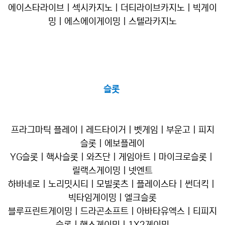
에이스타라이브ㅣ섹시카지노ㅣ더티라이브카지노ㅣ빅게이
밍ㅣ에스에이게이밍ㅣ스텔라카지노
슬롯
프라그마틱 플레이ㅣ레드타이거ㅣ벳게임ㅣ부운고ㅣ피지
슬롯ㅣ에보플레이
YG슬롯ㅣ핵사슬롯ㅣ와즈단ㅣ게임아트ㅣ마이크로슬롯ㅣ
릴랙스게이밍ㅣ넷엔트
하바네로ㅣ노리밋시티ㅣ모빌롯츠ㅣ플레이스타ㅣ썬더킥ㅣ
빅타임게이밍ㅣ엘크슬롯
블루프린트게이밍ㅣ드라곤소프트ㅣ아바타유엑스ㅣ티피지