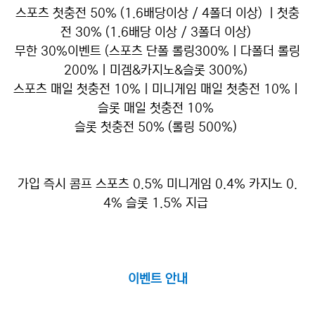
스포츠 첫충전 50% (1.6배당이상 / 4폴더 이상) ㅣ첫충
전 30% (1.6배당 이상 / 3폴더 이상)
무한 30%이벤트 (스포츠 단폴 롤링300%ㅣ다폴더 롤링
200%ㅣ미겜&카지노&슬롯 300%)
스포츠 매일 첫충전 10%ㅣ미니게임 매일 첫충전 10%ㅣ
슬롯 매일 첫충전 10%
슬롯 첫충전 50% (롤링 500%)
가입 즉시 콤프 스포츠 0.5% 미니게임 0.4% 카지노 0.
4% 슬롯 1.5% 지급
이벤트 안내