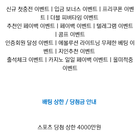
신규 첫충전 이벤트ㅣ입금 보너스 이벤트ㅣ프리쿠폰 이벤
트ㅣ더블 피버타임 이벤트
추천인 페이백 이벤트ㅣ페이백 이벤트ㅣ텔레그램 이벤트
ㅣ콤프 이벤트
인증회원 달성 이벤트ㅣ에볼루션 라이트닝 무제한 베팅 이
벤트ㅣ지인추천 이벤트
출석체크 이벤트ㅣ카지노 일일 페이백 이벤트ㅣ올미적중
이벤트
배팅 상한 / 당첨금 안내
스포츠 당첨 상한 4000만원