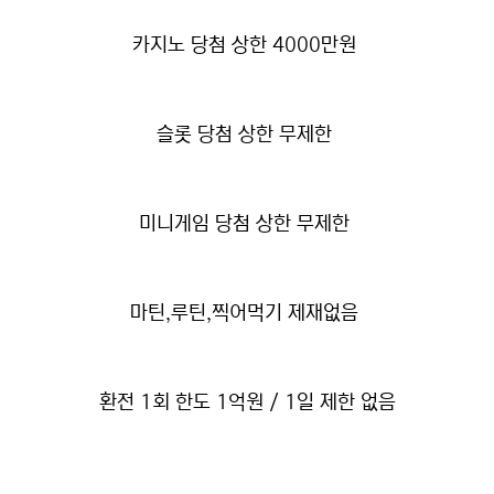
카지노 당첨 상한 4000만원
슬롯 당첨 상한 무제한
미니게임 당첨 상한 무제한
마틴,루틴,찍어먹기 제재없음
환전 1회 한도 1억원 / 1일 제한 없음