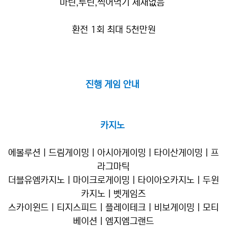
마틴,루틴,찍어먹기 제재없음
환전 1회 최대 5천만원
진행 게임 안내
카지노
에볼루션ㅣ드림게이밍ㅣ아시아게이밍ㅣ타이산게이밍ㅣ프
라그마틱
더블유엠카지노ㅣ마이크로게이밍ㅣ타이아오카지노ㅣ두윈
카지노ㅣ벳게임즈
스카이윈드ㅣ티지스피드ㅣ플레이테크ㅣ비보게이밍ㅣ모티
베이션ㅣ엠지엠그랜드