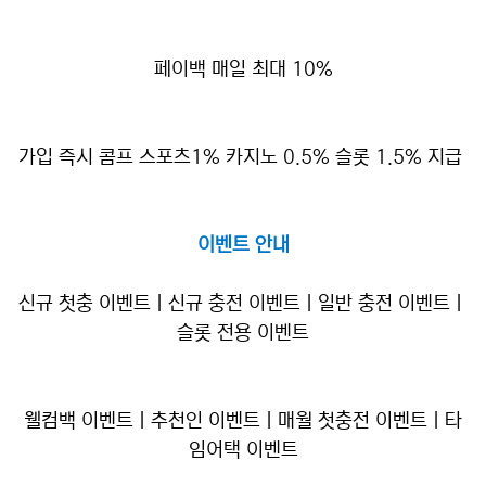
페이백 매일 최대 10%
가입 즉시 콤프 스포츠1% 카지노 0.5% 슬롯 1.5% 지급
이벤트 안내
신규 첫충 이벤트ㅣ신규 충전 이벤트ㅣ일반 충전 이벤트ㅣ
슬롯 전용 이벤트
웰컴백 이벤트ㅣ추천인 이벤트ㅣ매월 첫충전 이벤트ㅣ타
임어택 이벤트