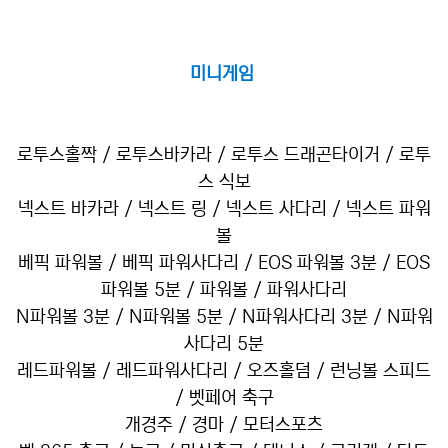
미니게임
로투스홀짝 / 로투스바카라 / 로투스 드래곤타이거 / 로투
스 식보
넥스트 바카라 / 넥스트 링 / 넥스트 사다리 / 넥스트 파워
볼
베픽 파워볼 / 베픽 파워사다리 / EOS 파워볼 3분 / EOS
파워볼 5분 / 파워볼 / 파워사다리
N파워볼 3분 / N파워볼 5분 / N파워사다리 3분 / N파워
사다리 5분
레드파워볼 / 레드파워사다리 / 오즈홀덤 / 런닝볼 스피드
/ 벳페어 축구
개경주 / 경마 / 모터스포츠