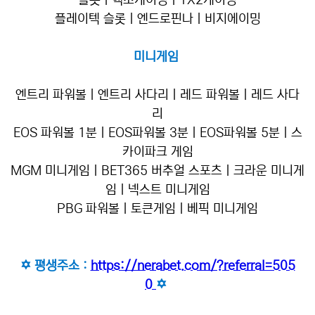
슬롯ㅣ핵소게이밍ㅣ1X2게이밍
플레이텍 슬롯ㅣ엔드로핀나ㅣ비지에이밍
미니게임
엔트리 파워볼ㅣ엔트리 사다리ㅣ레드 파워볼ㅣ레드 사다
리
EOS 파워볼 1분ㅣEOS파워볼 3분ㅣEOS파워볼 5분ㅣ스
카이파크 게임
MGM 미니게임ㅣBET365 버추얼 스포츠ㅣ크라운 미니게
임ㅣ넥스트 미니게임
PBG 파워볼ㅣ토큰게임ㅣ베픽 미니게임
✡️ 평생주소 :
https://nerabet.com/?referral=505
0
✡️