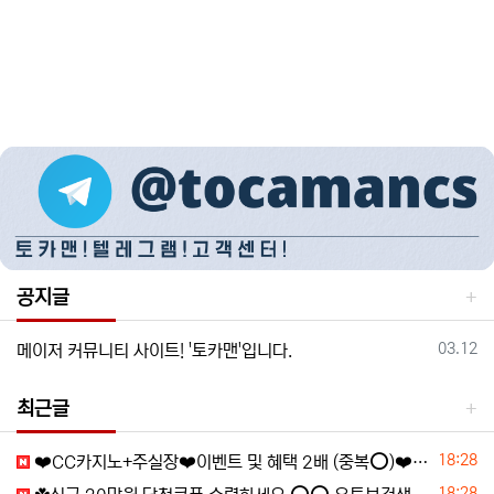
공지글
등록일
03.12
메이저 커뮤니티 사이트! '토카맨'입니다.
최근글
등록일
18:28
❤️CC️카지노+주실장❤️이벤트 및 혜택 2배 (중복⭕️)❤️탄탄한 자본, 무사고 ✅빠른충환✅
등록일
18:28