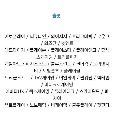
슬롯
에보플레이 / 씨큐나인 / 와이지지 / 프라그마틱 / 부운고
/ 와즈단 / 넷엔트
레드타이거 / 플레이슨 / 플레이스타 / 플레이앤고 / 릴렉
스게이밍 / 트리플피지
게임아트 / 피지소프트 / 블루프린트 / 썬더킥 / 노리밋시
티 / 모빌롯츠 / 플레이펄
드라군소프트 / 1x2게이밍 / 이엘케이 / 릴킹덤 / 빅타임
/ 마이크로게이밍
아바타UX / 핵소게이밍 / 플레이테크 / 스카이윈드 / 파
차이
옥토플레이 / 노보매틱 / 비게이밍 / 클롯플레이 / 팻판다