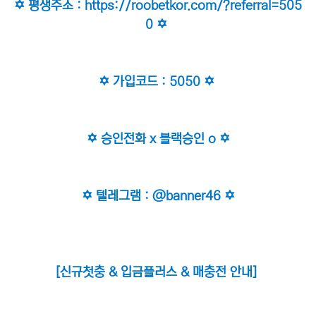
✡️ 평생주소 :
https://roobetkor.com/?referral=505
0
✡️
✡️ 가입코드 : 5050 ✡️
✡️ 승인전화 x 블랙승인 o ✡️
✡️ 텔레그램 : @banner46 ✡️
[신규첫충 & 입금플러스 & 매충전 안내]