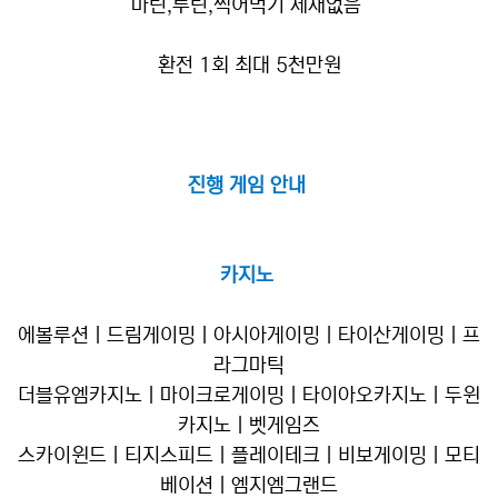
마틴,루틴,찍어먹기 제재없음
환전 1회 최대 5천만원
진행 게임 안내
카지노
에볼루션ㅣ드림게이밍ㅣ아시아게이밍ㅣ타이산게이밍ㅣ프
라그마틱
더블유엠카지노ㅣ마이크로게이밍ㅣ타이아오카지노ㅣ두윈
카지노ㅣ벳게임즈
스카이윈드ㅣ티지스피드ㅣ플레이테크ㅣ비보게이밍ㅣ모티
베이션ㅣ엠지엠그랜드