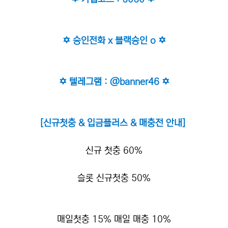
✡️ 승인전화 x 블랙승인 o ✡️
✡️ 텔레그램 : @banner46 ✡️
[신규첫충 & 입금플러스 & 매충전 안내]
신규 첫충 60%
슬롯 신규첫충 50%
매일첫충 15% 매일 매충 10%