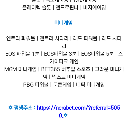
슬롯ㅣ핵소게이밍ㅣ1X2게이밍
플레이텍 슬롯ㅣ엔드로핀나ㅣ비지에이밍
미니게임
엔트리 파워볼ㅣ엔트리 사다리ㅣ레드 파워볼ㅣ레드 사다
리
EOS 파워볼 1분ㅣEOS파워볼 3분ㅣEOS파워볼 5분ㅣ스
카이파크 게임
MGM 미니게임ㅣBET365 버추얼 스포츠ㅣ크라운 미니게
임ㅣ넥스트 미니게임
PBG 파워볼ㅣ토큰게임ㅣ베픽 미니게임
✡️ 평생주소 :
https://nerabet.com/?referral=505
0
✡️