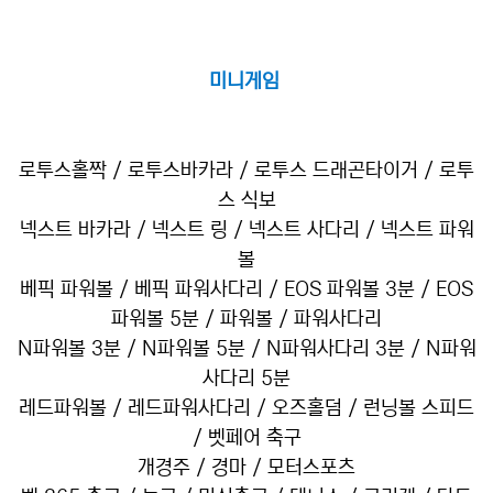
미니게임
로투스홀짝 / 로투스바카라 / 로투스 드래곤타이거 / 로투
스 식보
넥스트 바카라 / 넥스트 링 / 넥스트 사다리 / 넥스트 파워
볼
베픽 파워볼 / 베픽 파워사다리 / EOS 파워볼 3분 / EOS
파워볼 5분 / 파워볼 / 파워사다리
N파워볼 3분 / N파워볼 5분 / N파워사다리 3분 / N파워
사다리 5분
레드파워볼 / 레드파워사다리 / 오즈홀덤 / 런닝볼 스피드
/ 벳페어 축구
개경주 / 경마 / 모터스포츠