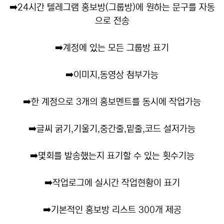
➡️
24시간 텔레그램 홍보방(그룹방)에 원하는 문구를 자동
으로 전송
➡️
계정에 있는 모든 그룹방 표기
➡️
이미지,동영상 첨부가능
➡️
한 계정으로 3개의 홍보멘트를 동시에 작업가능
➡️
글씨 굵기,기울기,중간줄,밑줄,코드 설저가능
➡️
몇회를 발송했는지 표기할 수 있는 횟수기능
➡️
작업로그에 실시간 작업현황이 표기
➡️
기본적인 홍보방 리스트 300개 제공