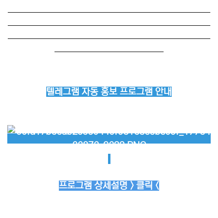
──────────────────────────
──────────────────────────
──────────────────────────
──────────────
텔레그램 자동 홍보 프로그램 안내
프로그램 상세설명 > 클릭 <