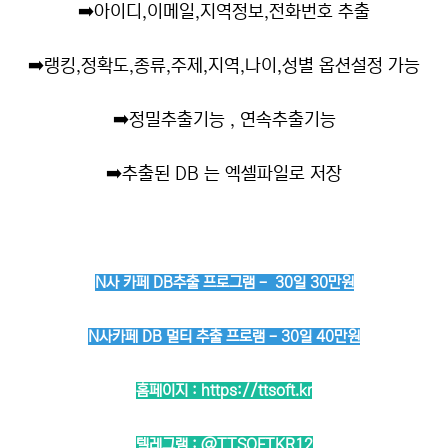
➡️
아이디,이메일,지역정보,전화번호 추출
➡️
랭킹,정확도,종류,주제,지역,나이,성별 옵션설정 가능
➡️
정밀추출기능 , 연속추출기능
➡️
추출된 DB 는 엑셀파일로 저장
N사 카페 DB추출 프로그램 - 30일 30만원
N사카페 DB 멀티 추출 프로램 - 30일 40만원
홈페이지 :
https://ttsoft.kr
텔레그램 :
@TTSOFTKR12