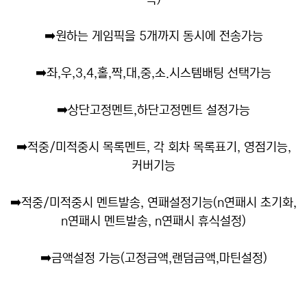
➡️
원하는 게임픽을 5개까지 동시에 전송가능
➡️
좌,우,3,4,홀,짝,대,중,소.시스템배팅 선택가능
➡️
상단고정멘트,하단고정멘트 설정가능
➡️
적중/미적중시 목록멘트, 각 회차 목록표기, 영점기능,
커버기능
➡️
적중/미적중시 멘트발송, 연패설정기능(n연패시 초기화,
n연패시 멘트발송, n연패시 휴식설정)
➡️
금액설정 가능(고정금액,랜덤금액,마틴설정)