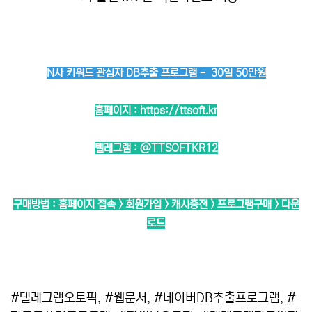
N사 키워드 관심자 DB추출 프로그램 - 30일 50만원
홈페이지 :
https://ttsoft.kr
텔레그램 :
@TTSOFTKR12
구매방법 : 홈페이지 접속 > 회원가입 > 캐시충전 > 프로그램구매 > 다운
로드
#텔레그램오토픽, #웹문서, #네이버DB추출프로그램, #