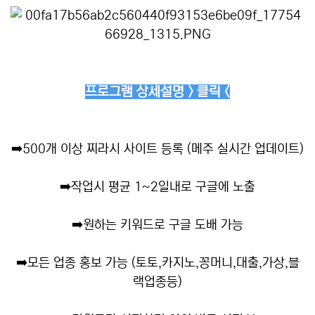
프로그램 상세설명 > 클릭 <
➡️
500개 이상 찌라시 사이트 등록 (메주 실시간 업데이트)
➡️
작업시 평균 1~2일내로 구글에 노출
➡️
원하는 키워드로 구글 도배 가능
➡️
모든 업종 홍보 가능 (토토,카지노,꽁머니,대출,가상,블
랙업종등)