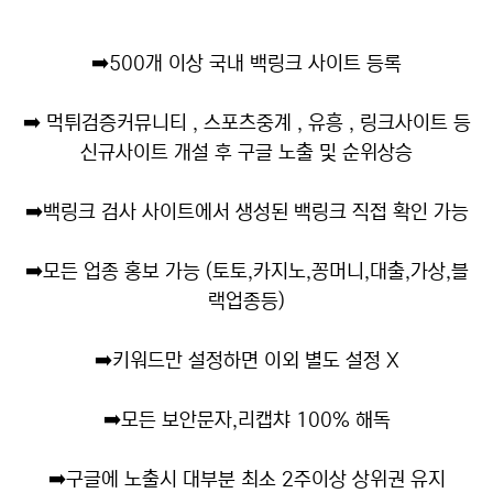
➡️
500개 이상 국내 백링크 사이트 등록
➡️
먹튀검증커뮤니티 , 스포츠중계 , 유흥 , 링크사이트 등
신규사이트 개설 후 구글 노출 및 순위상승
➡️
백링크 검사 사이트에서 생성된 백링크 직접 확인 가능
➡️
모든 업종 홍보 가능 (토토,카지노,꽁머니,대출,가상,블
랙업종등)
➡️
키워드만 설정하면 이외 별도 설정 X
➡️
모든 보안문자,리캡챠 100% 해독
➡️
구글에 노출시 대부분 최소 2주이상 상위권 유지