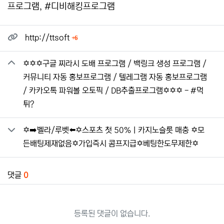
프로그램, #디비해킹프로그램
관련자료
회 연결
http://ttsoft
6
✡️✡️✡️구글 찌라시 도배 프로그램 / 백링크 생성 프로그램 /
커뮤니티 자동 홍보프로그램 / 텔레그램 자동 홍보프로그램
/ 카카오톡 파워볼 오토픽 / DB추출프로그램✡️✡️✡️ - #먹
튀?
✡️➡️벨라/루벳⬅️✡️스포츠 첫 50%ㅣ카지노슬롯 매충 ✡️모
든배팅제재없음✡️가입즉시 콤프지급✡️베팅한도무제한✡️
댓글
0
등록된 댓글이 없습니다.