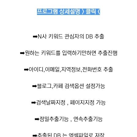
프로그램 상세설명 > 클릭 <
➡️
N사 키워드 관심자의 DB 추출
➡️
원하는 키워드를 입력하기만하면 추출진행
➡️
아이디,이메일,지역정보,전화번호 추출
➡️
블로그,카페 검색옵션 설정가능
➡️
검색날짜지정 , 페이지지정 가능
➡️
정밀추출기능 , 연속추출기능
➡️
추출된 DB 는 엑셀파일로 저장