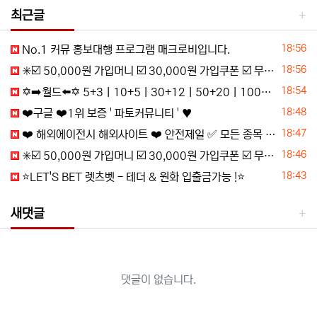
최근글
등록일
18:56
️️No.1 커뮤 홍보대행 프️로그램 매크로비입니다.
등록일
18:56
✳️☑️ 50,000원 가입머니 ☑️ 30,000원 가입쿠폰 ☑️ 무제한 입금플러스 ☑️ 첫충50% ☑️ 요율 4.0% 지급 ☑️ 무사고 메이저 ☑️✳️
등록일
18:54
✡️➡️월드⬅️✡️ 5+3ㅣ10+5ㅣ30+12ㅣ50+20ㅣ100+35ㅣ200+70 ✡️무한매충✡️모든배팅제재없음✡️다양한 이벤트✡️ jkke
등록일
18:48
❤️️구글 ❤️1위 보증 ' 파토커뮤니티 ' ♥️
등록일
18:47
❤️ 해외에이전시 해외사이트 ❤️ 안전제일 ✅ 모든 종목 콤프지급 ✅☀️ 신규 500% 지급 ✅ ❤️ 스포츠 페이백 10% ✅ 익명 가입가능 ✅ ☀️ 꽁머니 ☀️ 가입머니 ☀️ 가입쿠폰 ☀️
등록일
18:46
✳️☑️ 50,000원 가입머니 ☑️ 30,000원 가입쿠폰 ☑️ 무제한 입금플러스 ☑️ 첫충50% ☑️ 요율 4.0% 지급 ☑️ 무사고 메이저 ☑️✳️
등록일
18:43
⭐️LET'S BET 렛츠벳 - 테더 & 원화 입출금가능 !⭐️
새댓글
댓글이 없습니다.