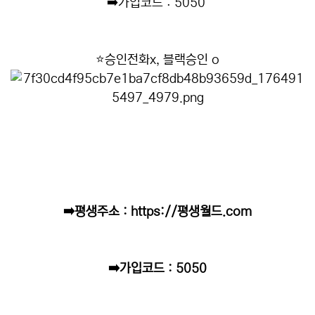
➡️가입코드 : 5050
⭐️승인전화x, 블랙승인 o
➡️평생주소 :
h
ttps://평생월드.com
➡️가입코드 : 5050