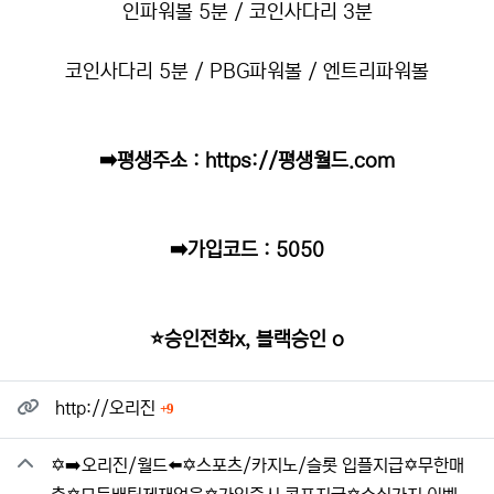
인파워볼 5분 / 코인사다리 3분
코인사다리 5분 / PBG파워볼 / 엔트리파워볼
➡️평생주소 :
h
ttps://평생월드.com
➡️가입코드 : 5050
⭐️승인전화x, 블랙승인 o
관련자료
회 연결
http://오리진
9
✡️➡️오리진/월드⬅️✡️스포츠/카지노/슬롯 입플지급✡️무한매