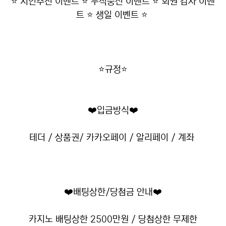
⭐️ 지인추천 이벤트 ⭐️ 누적충전 이벤트 ⭐️ 회원 감사 이벤
트 ⭐️ 생일 이벤트 ⭐️
⭐️규정⭐️
❤️입금방식❤️
테더 / 상품권/ 카카오페이 / 알리페이 / 계좌
❤️배팅상한/당첨금 안내❤️
카지노 배팅상한 2500만원 / 당첨상한 무제한