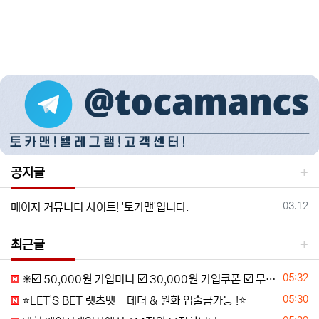
공지글
등록일
03.12
메이저 커뮤니티 사이트! '토카맨'입니다.
최근글
등록일
05:32
✳️☑️ 50,000원 가입머니 ☑️ 30,000원 가입쿠폰 ☑️ 무제한 입금플러스 ☑️ 첫충50% ☑️ 요율 4.0% 지급 ☑️ 무사고 메이저 ☑️✳️
등록일
05:30
⭐️LET'S BET 렛츠벳 - 테더 & 원화 입출금가능 !⭐️