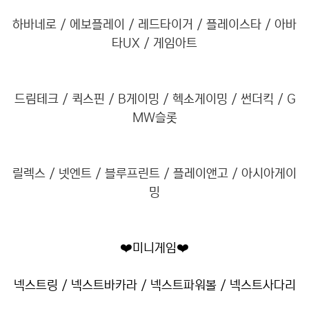
하바네로 / 에보플레이 / 레드타이거 / 플레이스타 / 아바
타UX / 게임아트
드림테크 / 퀵스핀 / B게이밍 / 헥소게이밍 / 썬더킥 / G
MW슬롯
릴렉스 / 넷엔트 / 블루프린트 / 플레이앤고 / 아시아게이
밍
❤️미니게임❤️
넥스트링 / 넥스트바카라 / 넥스트파워볼 / 넥스트사다리