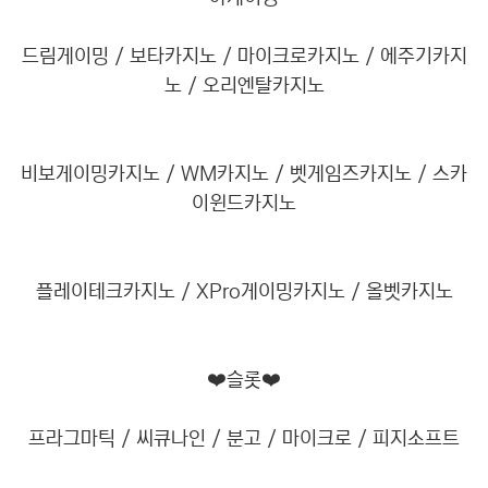
드림게이밍 / 보타카지노 / 마이크로카지노 / 에주기카지
노 / 오리엔탈카지노
비보게이밍카지노 / WM카지노 / 벳게임즈카지노 / 스카
이윈드카지노
플레이테크카지노 / XPro게이밍카지노 / 올벳카지노
❤️슬롯❤️
프라그마틱 / 씨큐나인 / 분고 / 마이크로 / 피지소프트