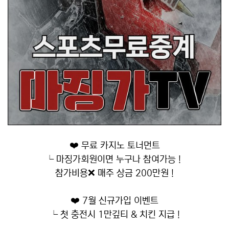
❤️ 무료 카지노 토너먼트
└ 마징가회원이면 누구나 참여가능 !
참가비용❌ 매주 상금 200만원 !
❤️ 7월 신규가입 이벤트
└ 첫 충전시 1만깊티 & 치킨 지급 !