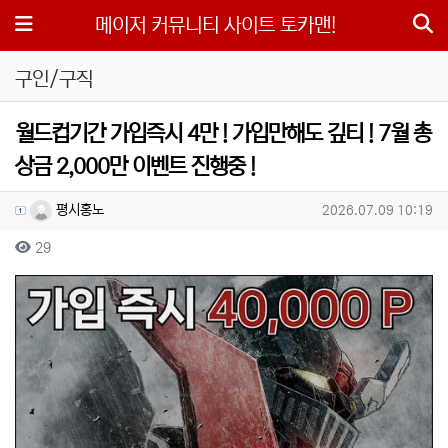
메뉴
메이저 커뮤니티 사이트 토카맨!
구인/구직
월드컵기간 가입즉시 4만 ! 가입만해도 깊티 ! 7월 총
상금 2,000만 이벤트 진행중 !
작성자 정보
작성
작성일
평시홍노
2026.07.09 10:19
컨텐츠 정보
조회
29
본문