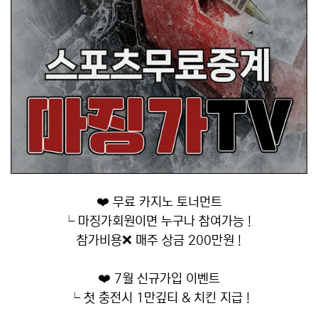
❤️ 무료 카지노 토너먼트
└ 마징가회원이면 누구나 참여가능 !
참가비용❌ 매주 상금 200만원 !
❤️ 7월 신규가입 이벤트
└ 첫 충전시 1만깊티 & 치킨 지급 !