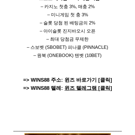
– 카지노 첫충 3%, 매충 2%
– 미니게임 첫 충 3%
– 슬롯 당첨 된 배팅금의 2%
– 아이슬롯 진지바오시 오픈
– 최대 당첨금 무제한
– 스보벳 (SBOBET) 피나클 (PINNACLE)
– 원북 (ONEBOOK) 텐벳 (10BET)
=> WINS88 주소:
윈즈 바로가기 [클릭]
=> WINS88 텔레:
윈즈 텔레그램 [클릭]
#윈즈추천인
#윈즈코드 #윈즈주소 #윈즈가입코드 #윈즈가입주소 #윈즈가입 #윈즈가입방법
#WINS코드 #WINS가입코드 #WINS추천인 #WINS주소 #WINS가입 #WINS가입코드
_____________________________________________