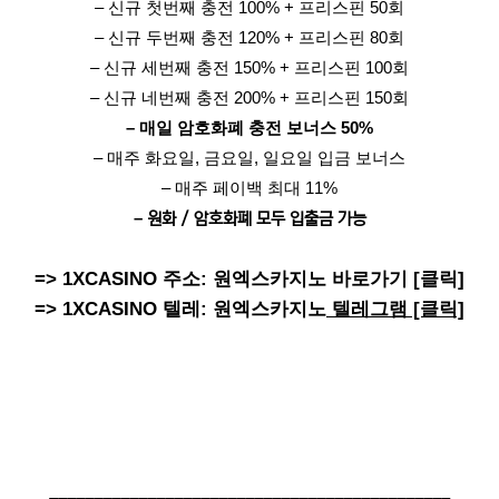
– 신규 첫번째 충전 100% + 프리스핀 50회
– 신규 두번째 충전 120% + 프리스핀 80회
– 신규 세번째 충전 150% + 프리스핀 100회
– 신규 네번째 충전 200% + 프리스핀 150회
– 매일 암호화폐 충전 보너스 50%
– 매주 화요일, 금요일, 일요일 입금 보너스
– 매주 페이백 최대 11%
– 원화 / 암호화폐 모두 입출금 가능
=> 1XCASINO 주소:
원엑스카지노 바로가기 [클릭]
=> 1XCASINO 텔레:
원엑스카지노
텔레그램 [클릭]
#원엑스카지노추천인
#원엑스카지노코드 #원엑스카지노먹튀 #원엑스카지노주소 #원엑스카지노가입방
법 #원엑스카지노입금방법 #원엑스카지노출금방법 #원엑스카지노가입코드 #1XCASINO코드 #1XCASI
NO추천인 #1XCASINO가입코드 #1XCASINO먹튀 #1XCASINO입금방법 #1XCASINO출금방법 #1XC
ASINO입출금방법
_____________________________________________