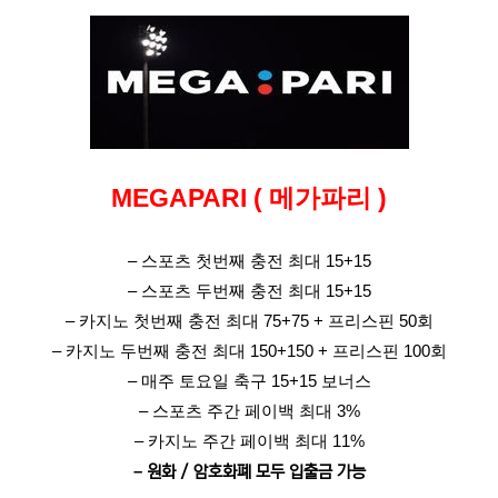
MEGAPARI ( 메가파리 )
– 스포츠 첫번째 충전 최대 15+15
– 스포츠 두번째 충전 최대 15+15
– 카지노 첫번째 충전 최대 75+75 + 프리스핀 50회
– 카지노 두번째 충전 최대 150+150 + 프리스핀 100회
– 매주 토요일 축구 15+15 보너스
– 스포츠 주간 페이백 최대 3%
– 카지노 주간 페이백 최대 11%
– 원화 / 암호화폐 모두 입출금 가능