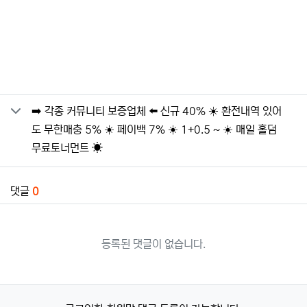
#꽁머니 #가입머니 #가입코드 #가입쿠폰 #신규회원꽁머니 #신규회원가입머니 #1만꽁머니 #5천꽁머니 #3만꽁머
니 #1만가입머니 #3만가입머니 #5천가입머니 #무료머니 # 꽁머니쿠폰 #해외사이트 #해외에이전시 #무료배팅
관련자료
➡️ 각종 커뮤니티 보증업체 ⬅️ 신규 40% ☀️ 환전내역 있어
도 무한매충 5% ☀️ 페이백 7% ☀️ 1+0.5 ~ ☀️ 매일 홀덤
무료토너먼트 ☀
댓글
0
등록된 댓글이 없습니다.