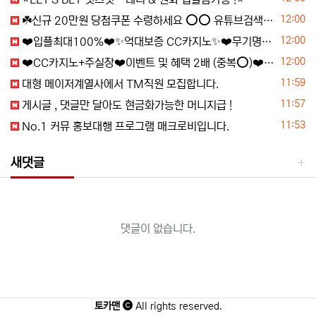
등록일
12:00
☘️️신규 20만원 당첨쿠폰 수령하세요 ⭕️⭕️ 유튜브검색 > 수아영상방☘️
등록일
12:00
❤️️입플최대100%❤️✨억대보증 CC카지노✨❤️무기명테더가입O❤️블랙가입O❤️승인전화X❤️
등록일
12:00
❤️CC️카지노+주실장❤️이벤트 및 혜택 2배 (중복⭕️)❤️탄탄한 자본, 무사고 ✅빠른충환✅
등록일
11:59
️️대형 메이저계열사에서 TM직원 모집합니다.
등록일
11:57
️️게시글 , 댓글만 달아도 현금화가능한 머니지급 !
등록일
11:53
️️No.1 커뮤 홍보대행 프️로그램 매크로비입니다.
새댓글
댓글이 없습니다.
토카맨
All rights reserved.