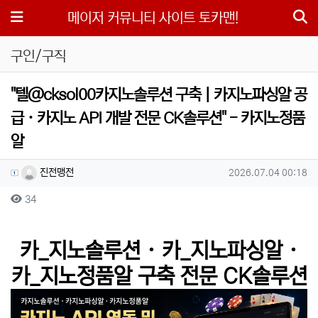
메뉴
메이저 커뮤니티 사이트 토카맨!
구인/구직
"텔@cksol00카지노솔루션 구축 | 카지노파싱알 공
급 · 카지노 API 개발 전문 CK솔루션" - 카지노정품
알
작성자 정보
작성
작성일
진전맹전
2026.07.04 00:18
컨텐츠 정보
조회
34
본문
카_지노솔루션 · 카_지노파싱알 ·
카_지노정품알 구축 전문 CK솔루션