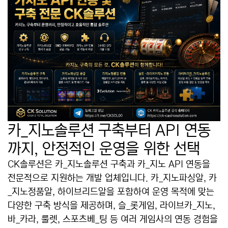
카_지노솔루션 구축부터 API 연동
까지, 안정적인 운영을 위한 선택
CK솔루션은 카_지노솔루션 구축과 카_지노 API 연동을
전문적으로 지원하는 개발 업체입니다. 카_지노파싱알, 카
_지노정품알, 하이브리드알을 포함하여 운영 목적에 맞는
다양한 구축 방식을 제공하며, 슬_롯게임, 라이브카_지노,
바_카라, 룰렛, 스포츠베_팅 등 여러 게임사의 연동 경험을