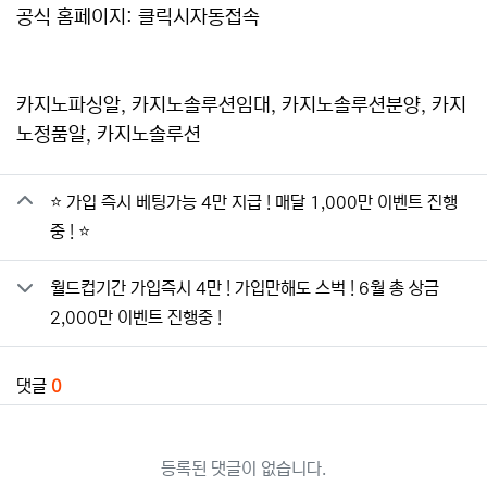
공식 홈페이지:
클릭시자동접속
카지노파싱알, 카지노솔루션임대, 카지노솔루션분양, 카지
노정품알, 카지노솔루션
관련자료
⭐️ 가입 즉시 베팅가능 4만 지급 ! 매달 1,000만 이벤트 진행
중 ! ⭐️
월드컵기간 가입즉시 4만 ! 가입만해도 스벅 ! 6월 총 상금
2,000만 이벤트 진행중 !
댓글
0
등록된 댓글이 없습니다.