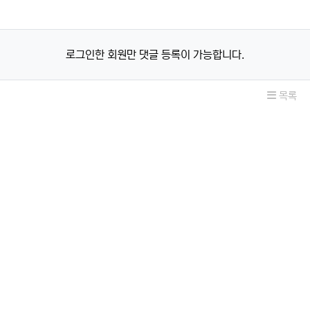
로그인한 회원만 댓글 등록이 가능합니다.
목록