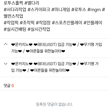
로투스홀짝 #별다리
#사다리작업 #스카이파크 #미니게임 #로투스 #mgm #
밸런스작업
#작업픽 #조작픽 #작업장 #스포츠인플레이 #인플레이
#실시간배팅 #실시간작업
관련자료
❤️문카지노❤️ ❤️테더(USDT) 입금 가능❤️ / ❤️무기명 가입
가능❤️ / ❤️어른들을 위한놀이터❤️
❤️문카지노❤️ ❤️테더(USDT) 입금 가능❤️ / ❤️무기명 가
입 가능❤️ / ❤️어른들을 위한놀이터❤️
댓글
0
등록된 댓글이 없습니다.