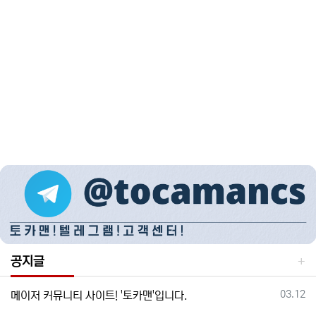
공지글
등록일
03.12
메이저 커뮤니티 사이트! '토카맨'입니다.