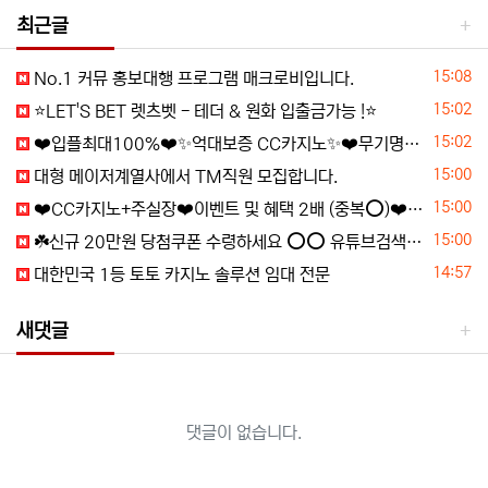
최근글
등록일
15:08
️️No.1 커뮤 홍보대행 프️로그램 매크로비입니다.
등록일
15:02
⭐️LET'S BET 렛츠벳 - 테더 & 원화 입출금가능 !⭐️
등록일
15:02
❤️️입플최대100%❤️✨억대보증 CC카지노✨❤️무기명테더가입O❤️블랙가입O❤️승인전화X❤️
등록일
15:00
️️대형 메이저계열사에서 TM직원 모집합니다.
등록일
15:00
❤️CC️카지노+주실장❤️이벤트 및 혜택 2배 (중복⭕️)❤️탄탄한 자본, 무사고 ✅빠른충환✅
등록일
15:00
☘️️신규 20만원 당첨쿠폰 수령하세요 ⭕️⭕️ 유튜브검색 > 수아영상방☘️
등록일
14:57
️대한민국️ 1등 토토 카지노 솔루션 임대 전문
새댓글
댓글이 없습니다.