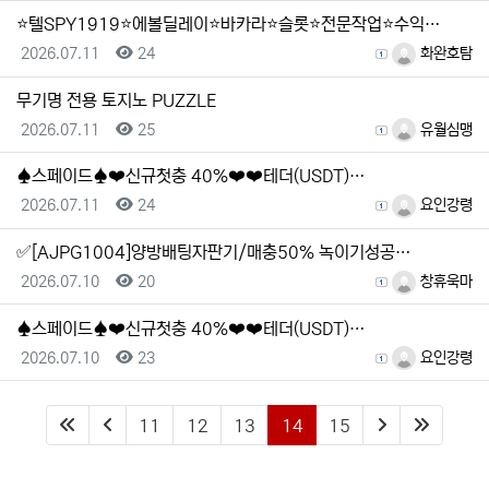
⭐텔SPY1919⭐에볼딜레이⭐바카라⭐슬롯⭐전문작업⭐수익…
등록일
조회
등록자
2026.07.11
24
화완호탐
무기명 전용 토지노 PUZZLE
등록일
조회
등록자
2026.07.11
25
유월심맹
♠️스페이드♠️❤️신규첫충 40%❤️❤️테더(USDT)…
등록일
조회
등록자
2026.07.11
24
요인강령
✅[AJPG1004]양방배팅자판기/매충50% 녹이기성공…
등록일
조회
등록자
2026.07.10
20
창휴욱마
♠️스페이드♠️❤️신규첫충 40%❤️❤️테더(USDT)…
등록일
조회
등록자
2026.07.10
23
요인강령
(first)
(previous)
(current)
(next)
(last)
11
12
13
14
15