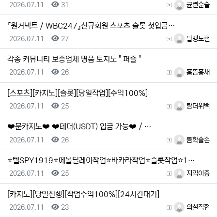
등록일
조회
등록자
2026.07.11
31
균련순슬
『원커넥트 / WBC247』신규회원 스포츠 슬롯 첫입금…
등록일
조회
등록자
2026.07.11
27
달맹노헌
각종 커뮤니티 보증업체 명품 토지노 " 퍼즐 "
등록일
조회
등록자
2026.07.11
26
흠뜸홍채
[스포츠][카지노][슬롯][당일작업][수익100%]
등록일
조회
등록자
2026.07.11
25
람더위백
❤️문카지노❤️ ❤️테더(USDT) 입금 가능❤️ / …
등록일
조회
등록자
2026.07.11
26
뜸학솔손
⭐텔SPY1919⭐에볼딜레이작업⭐바카라작업⭐슬롯작업⭐1…
등록일
조회
등록자
2026.07.11
25
지익이중
[카지노][당일진행][작업수익100%][24시간대기]
등록일
조회
등록자
2026.07.11
23
의설직현