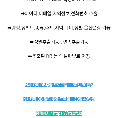
➡️
아이디,이메일,지역정보,전화번호 추출
➡️
랭킹,정확도,종류,주제,지역,나이,성별 옵션설정 가능
➡️
정밀추출기능 , 연속추출기능
➡️
추출된 DB 는 엑셀파일로 저장
N사 카페 DB추출 프로그램 - 30일 30만원
N사카페 DB 멀티 추출 프로램 - 30일 40만원
홈페이지 :
https://ttsoft.kr