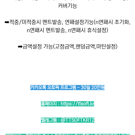
커버기능
➡️
적중/미적중시 멘트발송, 연패설정기능(n연패시 초기화,
n연패시 멘트발송, n연패시 휴식설정)
➡️
금액설정 가능(고정금액,랜덤금액,마틴설정)
카카오톡 오토픽 프로그램 - 30일 20만원
홈페이지 :
https://ttsoft.kr
텔레그램 :
@TTSOFTKR12