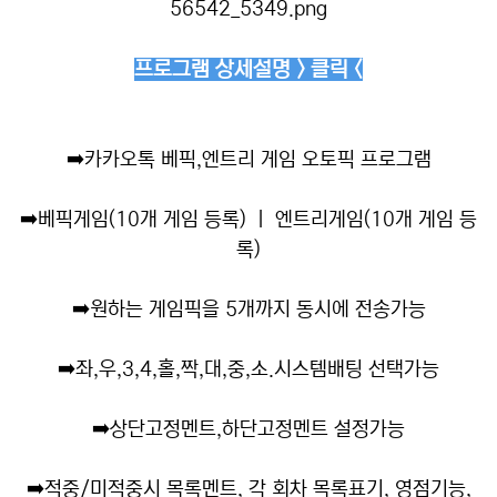
프로그램 상세설명 > 클릭 <
➡️
카카오톡 베픽,엔트리 게임 오토픽 프로그램
➡️
베픽게임(10개 게임 등록) ㅣ 엔트리게임(10개 게임 등
록)
➡️
원하는 게임픽을 5개까지 동시에 전송가능
➡️
좌,우,3,4,홀,짝,대,중,소.시스템배팅 선택가능
➡️
상단고정멘트,하단고정멘트 설정가능
➡️
적중/미적중시 목록멘트, 각 회차 목록표기, 영점기능,