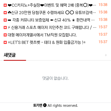
등록일
15:38
❤️CC️카지노+주실장❤️이벤트 및 혜택 2배 (중복⭕️)❤️탄탄한 자본, 무사고 ✅빠른충환✅
등록일
15:38
☘️️신규 20만원 당첨쿠폰 수령하세요 ⭕️⭕️ 유튜브검색 > 수아영상방☘️
등록일
15:38
➡️ 각종 커뮤니티 보증업체 ⬅️ 신규 40% ☀️ 환전내역 있어도 무한매충 5% ☀️ 페이백 7% ☀️ 1+0.5 ~ ☀️ 매일 홀덤 무료토너먼트 ☀
등록일
15:37
⚡️ 신용거래 스포츠 메이저 지인추천 코드 구매합니다 / 그외 지노,자비스,수기자 모십니다 ⚡️
등록일
15:37
️️대형 메이저계열사에서 TM직원 모집합니다.
등록일
15:37
⭐️LET'S BET 렛츠벳 - 테더 & 원화 입출금가능 !⭐️
새댓글
댓글이 없습니다.
토카맨
All rights reserved.