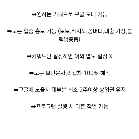
➡️
원하는 키워드로 구글 도배 가능
➡️
모든 업종 홍보 가능 (토토,카지노,꽁머니,대출,가상,블
랙업종등)
➡️
키워드만 설정하면 이외 별도 설정 X
➡️
모든 보안문자,리캡챠 100% 해독
➡️
구글에 노출시 대부분 최소 2주이상 상위권 유지
➡️
프로그램 실행 시 다른 작업 가능