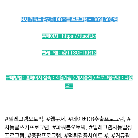
N사 키워드 관심자 DB추출 프로그램 - 30일 50만원
홈페이지 :
https://ttsoft.kr
텔레그램 :
@TTSOFTKR12
구매방법 : 홈페이지 접속 > 회원가입 > 캐시충전 > 프로그램구매 > 다운
로드
#텔레그램오토픽, #웹문서, #네이버DB추출프로그램, #
자동글쓰기프로그램, #파워볼오토픽, #텔레그램자동입장
프로그램, #총판프로그램, #먹튀검증사이트 #, #커뮤광