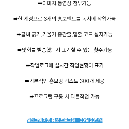
➡️
이미지,동영상 첨부가능
➡️
한 계정으로 3개의 홍보멘트를 동시에 작업가능
➡️
글씨 굵기,기울기,중간줄,밑줄,코드 설저가능
➡️
몇회를 발송했는지 표기할 수 있는 횟수기능
➡️
작업로그에 실시간 작업현황이 표기
➡️
기본적인 홍보방 리스트 300개 제공
➡️
프로그램 구동 시 다른작업 가능
텔레그램 자동 홍보 프로그램 - 30일 20만원