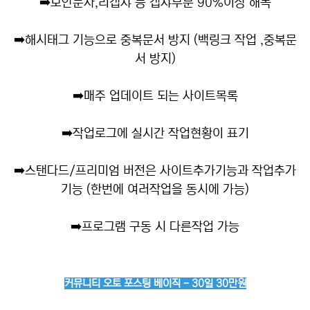
➡️
보안문자,리캡챠 등 캡챠부분 90%이상 해독
➡️
해시태그 기능으로 중복문서 방지 (백링크 작업 ,중복문
서 방지)
➡️
매주 업데이트 되는 사이트목록
➡️
작업로그에 실시간 작업현황이 표기
➡️
스탠다드/프리미엄 버전은 사이트추가기능과 작업추가
기능 (한번에 여러작업을 동시에 가능)
➡️
프로그램 구동 시 다른작업 가능
커뮤니티 오토 포스팅 베이직 - 30일 30만원