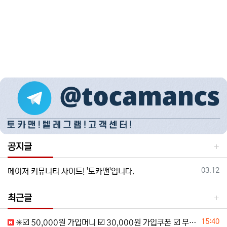
공지글
등록일
03.12
메이저 커뮤니티 사이트! '토카맨'입니다.
최근글
등록일
15:40
✳️☑️ 50,000원 가입머니 ☑️ 30,000원 가입쿠폰 ☑️ 무제한 입금플러스 ☑️ 첫충50% ☑️ 요율 4.0% 지급 ☑️ 무사고 메이저 ☑️✳️