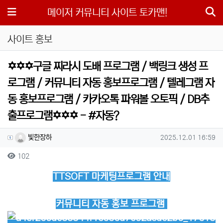
메뉴
메이저 커뮤니티 사이트 토카맨!
사이트 홍보
✡️✡️✡️구글 찌라시 도배 프로그램 / 백링크 생성 프
로그램 / 커뮤니티 자동 홍보프로그램 / 텔레그램 자
동 홍보프로그램 / 카카오톡 파워볼 오토픽 / DB추
출프로그램✡️✡️✡️ - #자동?
작성자 정보
작성
작성일
빛한장하
2025.12.01 16:59
컨텐츠 정보
조회
102
본문
TTSOFT 마케팅프로그램 안내
커뮤니티 자동 홍보 프로그램