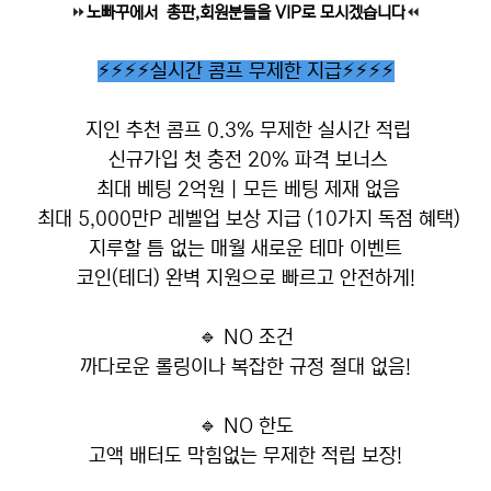
⏩
노빠꾸에서 총판,회원분들을 VIP로 모시겠습니다
⏪
⚡️⚡️⚡️⚡️실시간 콤프 무제한 지급⚡️⚡️⚡️⚡️
지인 추천 콤프 0.3% 무제한 실시간 적립
신규가입 첫 충전 20% 파격 보너스
최대 베팅 2억원 | 모든 베팅 제재 없음
최대 5,000만P 레벨업 보상 지급 (10가지 독점 혜택)
지루할 틈 없는 매월 새로운 테마 이벤트
코인(테더) 완벽 지원으로 빠르고 안전하게!
🔹 NO 조건
까다로운 롤링이나 복잡한 규정 절대 없음!
🔹 NO 한도
고액 배터도 막힘없는 무제한 적립 보장!