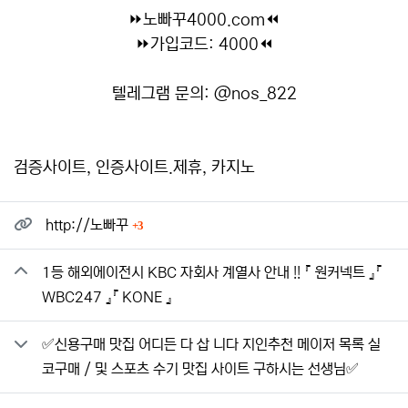
⏩노빠꾸4000.com⏪
⏩가입코드: 4000⏪
텔레그램 문의: @nos_822
검증사이트, 인증사이트.제휴, 카지노
관련자료
회 연결
http://노빠꾸
3
1등 해외에이전시 KBC 자회사 계열사 안내 !! 『 원커넥트 』『
WBC247 』『 KONE 』
✅신용구매 맛집 어디든 다 삽 니다 지인추천 메이저 목록 실
코구매 / 및 스포츠 수기 맛집 사이트 구하시는 선생님✅