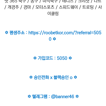
벳 365 축구 / 농구 / 미식축구 / 테니스 / 크리켓 / 다트
/ 개경주 / 경마 / 모터스포츠 / 스피드웨이 / 트로팅 / 사
이클링
✡️ 평생주소 :
https://roobetkor.com/?referral=505
0
✡️
✡️ 가입코드 : 5050 ✡️
✡️ 승인전화 x 블랙승인 o ✡️
✡️ 텔레그램 : @banner46 ✡️