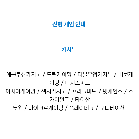
진행 게임 안내
카지노
에볼루션카지노 / 드림게이밍 / 더블유엠카지노 / 비보게
이밍 / 티지스피드
아시아게이밍 / 섹시카지노 / 프라그마틱 / 벳게임즈 / 스
카이윈드 / 타이산
두윈 / 마이크로게이밍 / 플레이테크 / 모티베이션