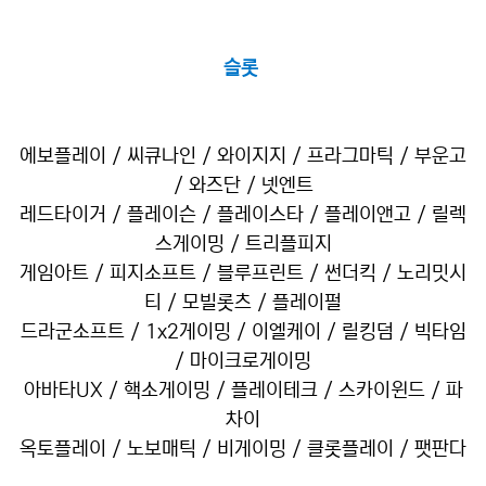
슬롯
에보플레이 / 씨큐나인 / 와이지지 / 프라그마틱 / 부운고
/ 와즈단 / 넷엔트
레드타이거 / 플레이슨 / 플레이스타 / 플레이앤고 / 릴렉
스게이밍 / 트리플피지
게임아트 / 피지소프트 / 블루프린트 / 썬더킥 / 노리밋시
티 / 모빌롯츠 / 플레이펄
드라군소프트 / 1x2게이밍 / 이엘케이 / 릴킹덤 / 빅타임
/ 마이크로게이밍
아바타UX / 핵소게이밍 / 플레이테크 / 스카이윈드 / 파
차이
옥토플레이 / 노보매틱 / 비게이밍 / 클롯플레이 / 팻판다