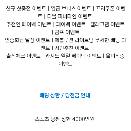
신규 첫충전 이벤트ㅣ입금 보너스 이벤트ㅣ프리쿠폰 이벤
트ㅣ더블 피버타임 이벤트
추천인 페이백 이벤트ㅣ페이백 이벤트ㅣ텔레그램 이벤트
ㅣ콤프 이벤트
인증회원 달성 이벤트ㅣ에볼루션 라이트닝 무제한 베팅 이
벤트ㅣ지인추천 이벤트
출석체크 이벤트ㅣ카지노 일일 페이백 이벤트ㅣ올미적중
이벤트
배팅 상한 / 당첨금 안내
스포츠 당첨 상한 4000만원