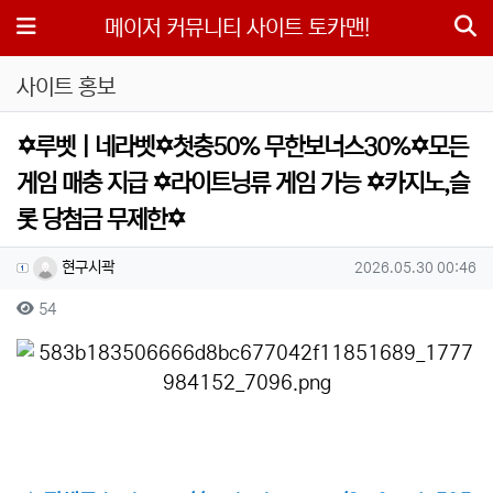
메뉴
메이저 커뮤니티 사이트 토카맨!
사이트 홍보
✡️루벳ㅣ네라벳✡️첫충50% 무한보너스30%✡️모든
게임 매충 지급 ✡️라이트닝류 게임 가능 ✡️카지노,슬
롯 당첨금 무제한✡️
작성자 정보
작성
작성일
현구시곽
2026.05.30 00:46
컨텐츠 정보
조회
54
본문