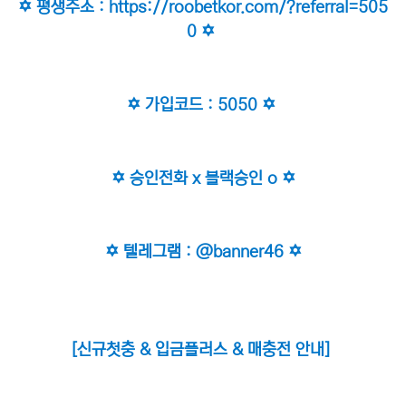
✡️ 평생주소 :
https://roobetkor.com/?referral=505
0
✡️
✡️ 가입코드 : 5050 ✡️
✡️ 승인전화 x 블랙승인 o ✡️
✡️ 텔레그램 : @banner46 ✡️
[신규첫충 & 입금플러스 & 매충전 안내]