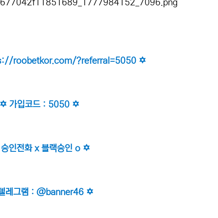
s://roobetkor.com/?referral=5050
✡️
✡️ 가입코드 : 5050 ✡️
️ 승인전화 x 블랙승인 o ✡️
 텔레그램 : @banner46 ✡️