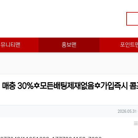
커뮤니티맨
홍보맨
포인트
0%ㅣ매충 30%✡️모든배팅제재없음✡️가입즉시 
작성일
2026.05.31