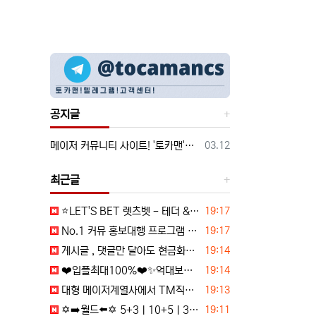
공지글
등록일
메이저 커뮤니티 사이트! '토카맨'입니다.
03.12
최근글
등록일
⭐️LET'S BET 렛츠벳 - 테더 & 원화 입출금가능 !⭐️
19:17
등록일
️️No.1 커뮤 홍보대행 프️로그램 매크로비입니다.
19:17
등록일
️️게시글 , 댓글만 달아도 현금화가능한 머니지급 !
19:14
등록일
❤️️입플최대100%❤️✨억대보증 CC카지노✨❤️무기명테더가입O❤️블랙가입O❤️승인전화X❤️
19:14
등록일
️️대형 메이저계열사에서 TM직원 모집합니다.
19:13
등록일
✡️➡️월드⬅️✡️ 5+3ㅣ10+5ㅣ30+12ㅣ50+20ㅣ100+35ㅣ200+70 ✡️무한매충✡️모든배팅제재없음✡️다양한 이벤트✡️ weo7
19:11