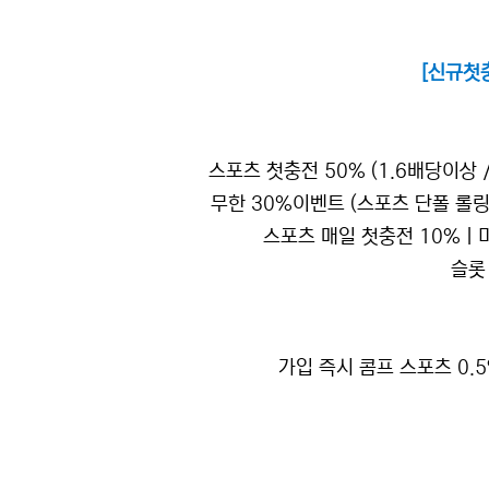
[신규첫
스포츠 첫충전 50% (1.6배당이상 /
무한 30%이벤트 (스포츠 단폴 롤
스포츠 매일 첫충전 10%ㅣ
슬롯
가입 즉시 콤프 스포츠 0.5