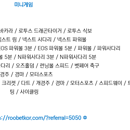
미니게임
바카라 / 로투스 드래곤타이거 / 로투스 식보
넥스트 링 / 넥스트 사다리 / 넥스트 파워볼
OS 파워볼 3분 / EOS 파워볼 5분 / 파워볼 / 파워사다리
볼 5분 / N파워사다리 3분 / N파워사다리 5분
다리 / 오즈홀덤 / 런닝볼 스피드 / 벳페어 축구
경주 / 경마 / 모터스포츠
/ 크리켓 / 다트 / 개경주 / 경마 / 모터스포츠 / 스피드웨이 /
팅 / 사이클링
s://roobetkor.com/?referral=5050
✡️