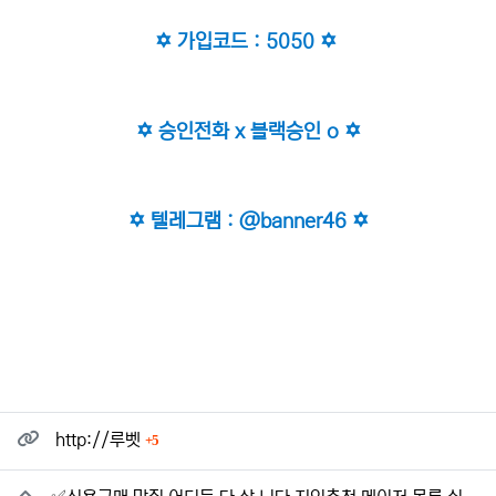
✡️ 가입코드 : 5050 ✡️
✡️ 승인전화 x 블랙승인 o ✡️
✡️ 텔레그램 : @banner46 ✡️
관련자료
회 연결
http://루벳
5