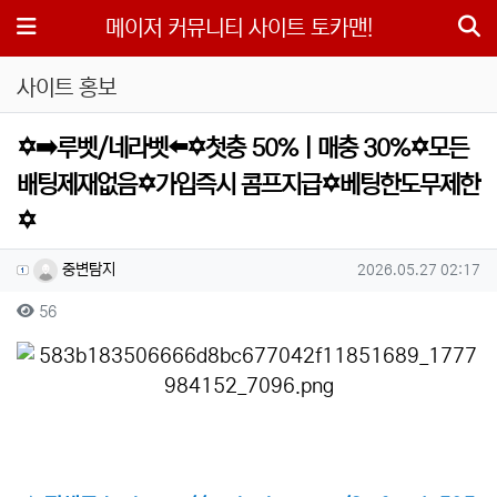
메뉴
메이저 커뮤니티 사이트 토카맨!
사이트 홍보
✡️➡️루벳/네라벳⬅️✡️첫충 50%ㅣ매충 30%✡️모든
배팅제재없음✡️가입즉시 콤프지급✡️베팅한도무제한
✡️
작성자 정보
작성
작성일
중변탐지
2026.05.27 02:17
컨텐츠 정보
조회
56
본문