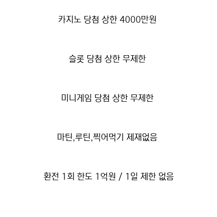
카지노 당첨 상한 4000만원
슬롯 당첨 상한 무제한
미니게임 당첨 상한 무제한
마틴,루틴,찍어먹기 제재없음
환전 1회 한도 1억원 / 1일 제한 없음