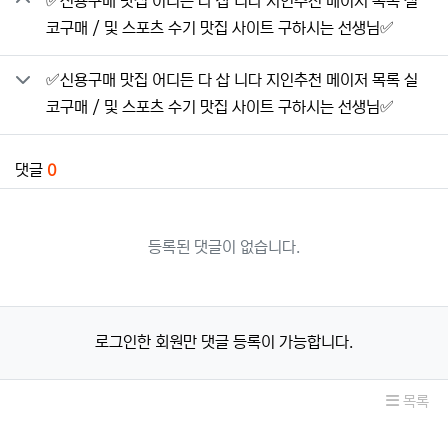
✅신용구매 맛집 어디든 다 삽 니다 지인추천 메이저 목록 실
코구매 / 및 스포츠 수기 맛집 사이트 구하시는 선생님✅
✅신용구매 맛집 어디든 다 삽 니다 지인추천 메이저 목록 실
코구매 / 및 스포츠 수기 맛집 사이트 구하시는 선생님✅
댓글
0
등록된 댓글이 없습니다.
로그인한 회원만 댓글 등록이 가능합니다.
목록