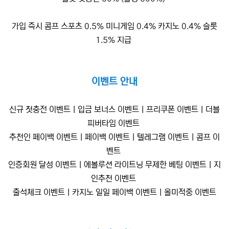
가입 즉시 콤프 스포츠 0.5% 미니게임 0.4% 카지노 0.
4% 슬롯
1.5% 지급
이벤트 안내
신규 첫충전 이벤트ㅣ입금 보너스 이벤트ㅣ프리쿠폰 이벤트ㅣ더블
피버타임 이벤트
추천인 페이백 이벤트ㅣ페이백 이벤트ㅣ텔레그램 이벤트ㅣ콤프 이
벤트
인증회원 달성 이벤트ㅣ에볼루션 라이트닝 무제한 베팅 이벤트ㅣ지
인추천 이벤트
출석체크 이벤트ㅣ카지노 일일 페이백 이벤트ㅣ올미적중 이벤트