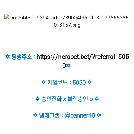
https://nerabet.bet/?referral=505
✡️ 평생주소 :
0
✡️
✡️ 가입코드 : 5050 ✡️
✡️ 승인전화 x 블랙승인 o ✡️
✡️ 텔레그램 : @banner46
✡️