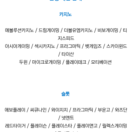
카지노
에볼루션카지노 / 드림게이밍 / 더블유엠카지노 / 비보게이밍 / 티
지스피드
아시아게이밍 / 섹시카지노 / 프라그마틱 / 벳게임즈 / 스카이윈드
/ 타이산
두윈 / 마이크로게이밍 / 플레이테크 / 모티베이션
슬롯
에보플레이 / 씨큐나인 / 와이지지 / 프라그마틱 / 부운고 / 와즈단
/ 넷엔트
레드타이거 / 플레이슨 / 플레이스타 / 플레이앤고 / 릴렉스게이밍