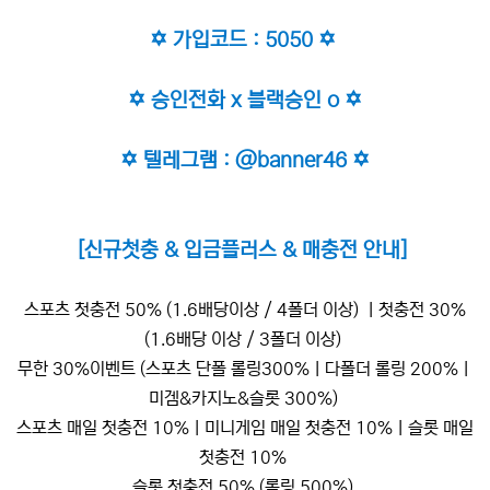
✡️ 가입코드 : 5050 ✡️
✡️ 승인전화 x 블랙승인 o ✡️
✡️ 텔레그램 : @banner46
✡️
[신규첫충 & 입금플러스 & 매충전 안내]
스포츠 첫충전 50% (1.6배당이상 / 4폴더 이상) ㅣ첫충전 30%
(1.6배당 이상 / 3폴더 이상)
무한 30%이벤트 (스포츠 단폴 롤링300%ㅣ다폴더 롤링 200%ㅣ
미겜&카지노&슬롯 300%)
스포츠 매일 첫충전 10%ㅣ미니게임 매일 첫충전 10%ㅣ슬롯 매일
첫충전 10%
슬롯 첫충전 50% (롤링 500%)