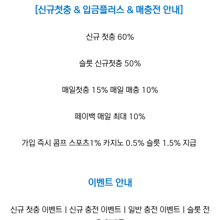
[신규첫충 & 입금플러스 & 매충전 안내]
신규 첫충 60%
슬롯 신규첫충 50%
매일첫충 15% 매일 매충 10%
페이백 매일 최대 10%
가입 즉시 콤프 스포츠1% 카지노 0.5
% 슬롯 1.5% 지급
이벤트 안내
신규 첫충 이벤트ㅣ신규 충전 이벤트ㅣ일반 충전 이벤트ㅣ슬롯 전