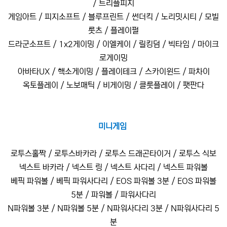
/ 트리플피지
게임아트 / 피지소프트 / 블루프린트 / 썬더킥 / 노리밋시티 / 모빌
롯츠 / 플레이펄
드라군소프트 / 1x2게이밍 / 이엘케이 / 릴킹덤 / 빅타임 / 마이크
로게이밍
아바타UX / 핵소게이밍 / 플레이테크 / 스카이윈드 / 파차이
옥토플레이 / 노보매틱 / 비게이밍 / 클롯플레이 / 팻판다
미니게임
로투스홀짝 / 로투스바카라 / 로투스 드래곤타이거 / 로투스 식보
넥스트 바카라 / 넥스트 링 / 넥스트 사다리 / 넥스트 파워볼
베픽 파워볼 / 베픽 파워사다리 / EOS 파워볼 3분 / EOS 파워볼
5분 / 파워볼 / 파워사다리
N파워볼 3분 / N파워볼 5분 / N파워사다리 3분 / N파워사다리 5
분