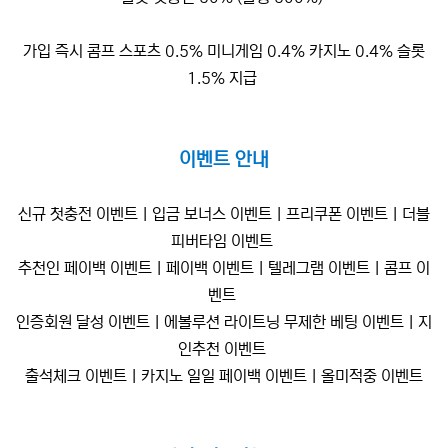
가입 즉시 콤프 스포츠 0.5% 미니게임 0.4% 카지노 0.
4% 슬롯
1.5% 지급
이벤트 안내
신규 첫충전 이벤트ㅣ입금 보너스 이벤트ㅣ프리쿠폰 이벤트ㅣ더블
피버타임 이벤트
추천인 페이백 이벤트ㅣ페이백 이벤트ㅣ텔레그램 이벤트ㅣ콤프 이
벤트
인증회원 달성 이벤트ㅣ에볼루션 라이트닝 무제한 베팅 이벤트ㅣ지
인추천 이벤트
출석체크 이벤트ㅣ카지노 일일 페이백 이벤트ㅣ올미적중 이벤트