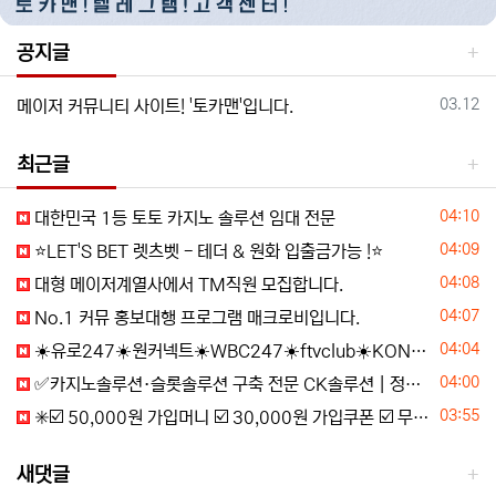
공지글
등록일
03.12
메이저 커뮤니티 사이트! '토카맨'입니다.
최근글
등록일
04:10
️대한민국️ 1등 토토 카지노 솔루션 임대 전문
등록일
04:09
⭐️LET'S BET 렛츠벳 - 테더 & 원화 입출금가능 !⭐️
등록일
04:08
️️대형 메이저계열사에서 TM직원 모집합니다.
등록일
04:07
️️No.1 커뮤 홍보대행 프️로그램 매크로비입니다.
등록일
04:04
☀️유로247☀️원커넥트☀️WBC247☀️ftvclub☀️KONE☀️콤프(요율)지급☀️1XBET☀️메가파리☀️원엑스벳☀️원엑스카지노☀️
등록일
04:00
✅카지노솔루션·슬롯솔루션 구축 전문 CK솔루션 | 정품알·파싱알 연동 및 솔루션 분양의 모든정보✅
등록일
03:55
✳️☑️ 50,000원 가입머니 ☑️ 30,000원 가입쿠폰 ☑️ 무제한 입금플러스 ☑️ 첫충50% ☑️ 요율 4.0% 지급 ☑️ 무사고 메이저 ☑️✳️
새댓글