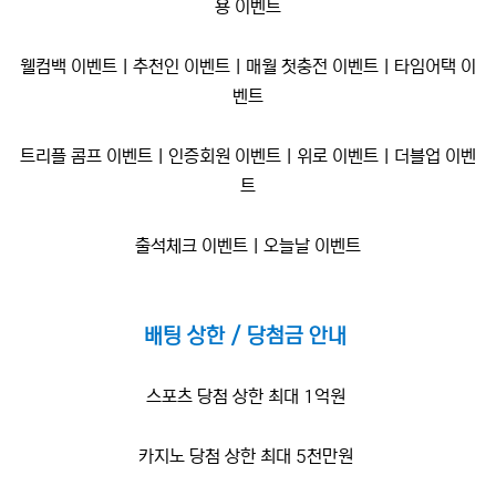
용 이벤트
웰컴백 이벤트ㅣ추천인 이벤트ㅣ매월 첫충전 이벤트ㅣ타임어택 이
벤트
트리플 콤프 이벤트ㅣ인증회원 이벤트ㅣ위로 이벤트ㅣ더블업 이벤
트
출석체크 이벤트ㅣ오늘날 이벤트
배팅 상한 / 당첨금 안내
스포츠 당첨 상한 최대 1억원
카지노 당첨 상한 최대 5천만원