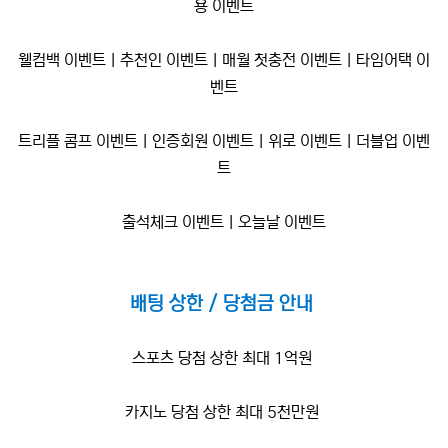
용 이벤트
웰컴백 이벤트ㅣ추천인 이벤트ㅣ매월 첫충전 이벤트ㅣ타임어택 이
벤트
트리플 콤프 이벤트ㅣ인증회원 이벤트ㅣ위로 이벤트ㅣ더블업 이벤
트
출석체크 이벤트ㅣ오늘날 이벤트
배팅 상한 / 당첨금 안내
스포츠 당첨 상한 최대 1억원
카지노 당첨 상한 최대 5천만원