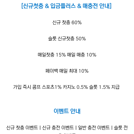
[신규첫충 & 입금플러스 & 매충전 안내]
신규 첫충 60%
슬롯 신규첫충 50%
매일첫충 15% 매일 매충 10%
페이백 매일 최대 10%
가입 즉시 콤프 스포츠1% 카지노 0.5
% 슬롯 1.5% 지급
이벤트 안내
신규 첫충 이벤트ㅣ신규 충전 이벤트ㅣ일반 충전 이벤트ㅣ슬롯 전