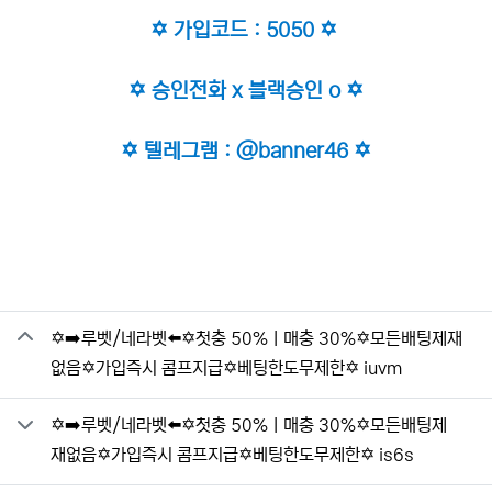
✡️ 가입코드 : 5050 ✡️
✡️ 승인전화 x 블랙승인 o ✡️
✡️ 텔레그램 : @banner46
✡️
관련자료
✡️➡️루벳/네라벳⬅️✡️첫충 50%ㅣ매충 30%✡️모든배팅제재
없음✡️가입즉시 콤프지급✡️베팅한도무제한✡️ iuvm
✡️➡️루벳/네라벳⬅️✡️첫충 50%ㅣ매충 30%✡️모든배팅제
재없음✡️가입즉시 콤프지급✡️베팅한도무제한✡️ is6s