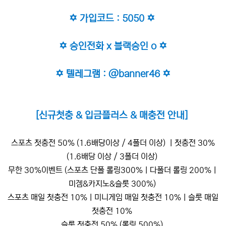
✡️ 가입코드 : 5050 ✡️
✡️ 승인전화 x 블랙승인 o ✡️
✡️ 텔레그램 : @banner46
✡️
[신규첫충 & 입금플러스 & 매충전 안내]
스포츠 첫충전 50% (1.6배당이상 / 4폴더 이상) ㅣ첫충전 30%
(1.6배당 이상 / 3폴더 이상)
무한 30%이벤트 (스포츠 단폴 롤링300%ㅣ다폴더 롤링 200%ㅣ
미겜&카지노&슬롯 300%)
스포츠 매일 첫충전 10%ㅣ미니게임 매일 첫충전 10%ㅣ슬롯 매일
첫충전 10%
슬롯 첫충전 50% (롤링 500%)