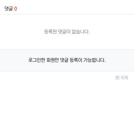
댓글
0
등록된 댓글이 없습니다.
로그인한 회원만 댓글 등록이 가능합니다.
목록