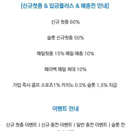
[신규첫충 & 입금플러스 & 매충전 안내]
신규 첫충 60%
슬롯 신규첫충 50%
매일첫충 15% 매일 매충 10%
페이백 매일 최대 10%
가입 즉시 콤프 스포츠1% 카지노 0.5
% 슬롯 1.5% 지급
이벤트 안내
신규 첫충 이벤트ㅣ신규 충전 이벤트ㅣ일반 충전 이벤트ㅣ슬롯 전