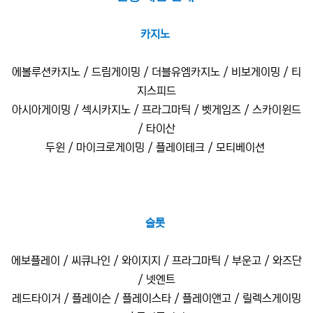
카지노
에볼루션카지노 / 드림게이밍 / 더블유엠카지노 / 비보게이밍 / 티
지스피드
아시아게이밍 / 섹시카지노 / 프라그마틱 / 벳게임즈 / 스카이윈드
/ 타이산
두윈 / 마이크로게이밍 / 플레이테크 / 모티베이션
슬롯
에보플레이 / 씨큐나인 / 와이지지 / 프라그마틱 / 부운고 / 와즈단
/ 넷엔트
레드타이거 / 플레이슨 / 플레이스타 / 플레이앤고 / 릴렉스게이밍