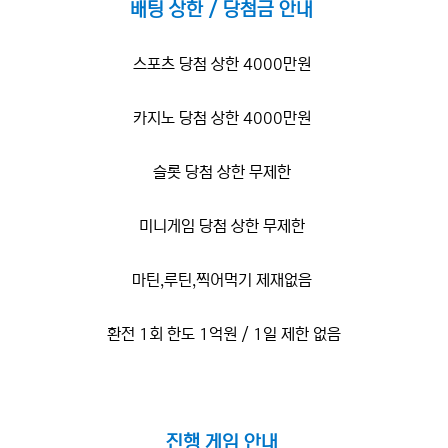
배팅 상한 / 당첨금 안내
스포츠 당첨 상한 4000만원
카지노 당첨 상한 4000만원
슬롯 당첨 상한 무제한
미니게임 당첨 상한 무제한
마틴,루틴,찍어먹기 제재없음
환전 1회 한도 1억원 / 1일 제한 없음
진행 게임 안내