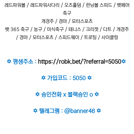
레드파워볼 / 레드파워사다리 / 오즈홀덤 / 런닝볼 스피드 / 벳페어
축구
개경주 / 경마 / 모터스포츠
벳 365 축구 / 농구 / 미식축구 / 테니스 / 크리켓 / 다트 / 개경주
/ 경마 / 모터스포츠 / 스피드웨이 / 트로팅 / 사이클링
✡️ 평생주소 :
https://robk.bet/?referral=5050
✡️
✡️ 가입코드 : 5050 ✡️
✡️ 승인전화 x 블랙승인 o ✡️
✡️ 텔레그램 : @banner46
✡️