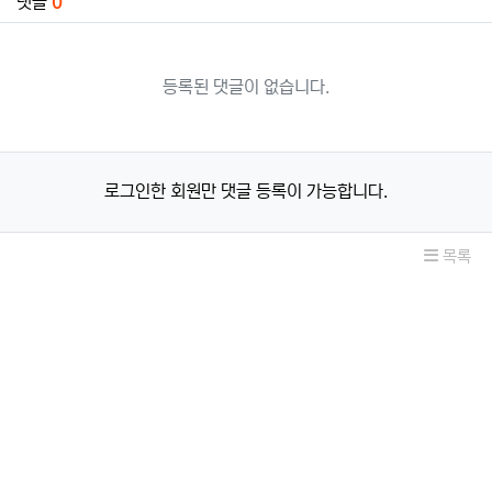
댓글
0
등록된 댓글이 없습니다.
로그인한 회원만 댓글 등록이 가능합니다.
목록