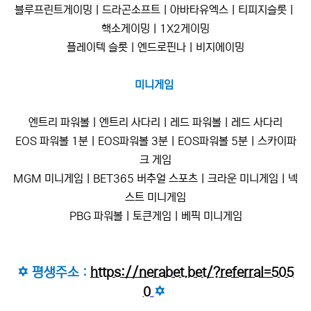
블루프린트게이밍ㅣ드라곤소프트ㅣ아바타유엑스ㅣ티피지슬롯ㅣ
핵소게이밍ㅣ1X2게이밍
플레이텍 슬롯ㅣ엔드로핀나ㅣ비지에이밍
미니게임
엔트리 파워볼ㅣ엔트리 사다리ㅣ레드 파워볼ㅣ레드 사다리
EOS 파워볼 1분ㅣEOS파워볼 3분ㅣEOS파워볼 5분ㅣ스카이파
크 게임
MGM 미니게임ㅣBET365 버추얼 스포츠ㅣ크라운 미니게임ㅣ넥
스트 미니게임
PBG 파워볼ㅣ토큰게임ㅣ베픽 미니게임
✡️ 평생주소 :
https://nerabet.bet/?referral=505
0
✡️