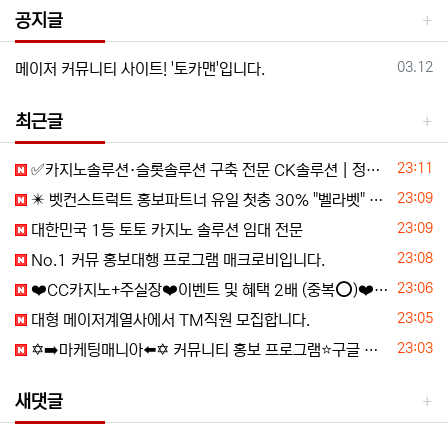
공지글
등록일
03.12
메이저 커뮤니티 사이트! '토카맨'입니다.
최근글
등록일
23:11
✅카지노솔루션·슬롯솔루션 구축 전문 CK솔루션 | 정품알·파싱알 연동 및 솔루션 분양의 모든정보✅
등록일
23:09
✴️ 벳컨스트럭트 홍보파트너 유일 첫충 30% "벨라벳" 1일환전 무제한 "알파벳" 코인입금가능 "10x10" "텐텐벳" ✴️
등록일
23:09
️대한민국️ 1등 토토 카지노 솔루션 임대 전문
등록일
23:08
️️No.1 커뮤 홍보대행 프️로그램 매크로비입니다.
등록일
23:06
❤️CC️카지노+주실장❤️이벤트 및 혜택 2배 (중복⭕️)❤️탄탄한 자본, 무사고 ✅빠른충환✅
등록일
23:05
️️대형 메이저계열사에서 TM직원 모집합니다.
등록일
23:03
✡️➡️마케팅매니아⬅️✡️ 커뮤니티 홍보 프로그램⭐️구글 찌라시 프로그램⭐️카톡 텔레 미니게임 오토픽⭐️마케팅프로그램✡️ nvuh
새댓글