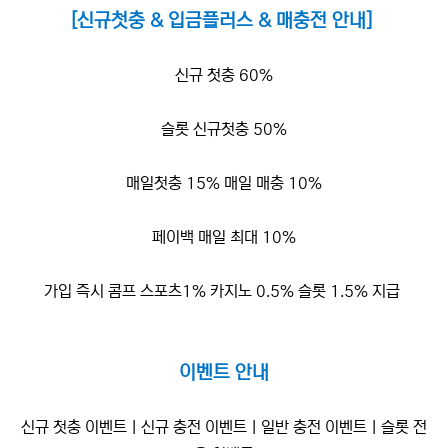
[신규첫충 & 입금플러스 & 매충전 안내]
신규 첫충 60%
슬롯 신규첫충 50%
매일첫충 15% 매일 매충 10%
페이백 매일 최대 10%
가입 즉시 콤프 스포츠1% 카지노 0.5
% 슬롯 1.5% 지급
이벤트 안내
신규 첫충 이벤트ㅣ신규 충전 이벤트ㅣ일반 충전 이벤트ㅣ슬롯 전