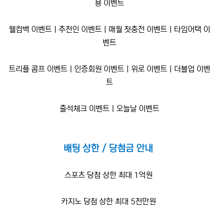
용 이벤트
웰컴백 이벤트ㅣ추천인 이벤트ㅣ매월 첫충전 이벤트ㅣ타임어택 이
벤트
트리플 콤프 이벤트ㅣ인증회원 이벤트ㅣ위로 이벤트ㅣ더블업 이벤
트
출석체크 이벤트ㅣ오늘날 이벤트
배팅 상한 / 당첨금 안내
스포츠 당첨 상한 최대 1억원
카지노 당첨 상한 최대 5천만원