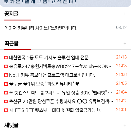
공지글
등록일
03.12
메이저 커뮤니티 사이트! '토카맨'입니다.
최근글
등록일
21:13
️대한민국️ 1등 토토 카지노 솔루션 임대 전문
등록일
21:08
☀️유로247☀️원커넥트☀️WBC247☀️ftvclub☀️KONE☀️콤프(요율)지급☀️1XBET☀️메가파리☀️원엑스벳☀️원엑스카지노☀️
등록일
21:06
️️No.1 커뮤 홍보대행 프️로그램 매크로비입니다.
등록일
21:05
❤️️구글 ❤️1위 보증 ' 파토커뮤니티 ' ♥️
등록일
21:04
✴️ 벳컨스트럭트 홍보파트너 유일 첫충 30% "벨라벳" 1일환전 무제한 "알파벳" 코인입금가능 "10x10" "텐텐벳" ✴️
등록일
21:02
☘️️신규 20만원 당첨쿠폰 수령하세요 ⭕️⭕️ 유튜브검색 > 수아영상방☘️
등록일
21:01
⭐️LET'S BET 렛츠벳 - 테더 & 원화 입출금가능 !⭐️
새댓글