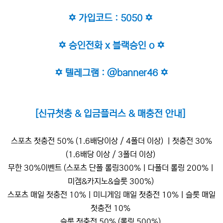
✡️ 가입코드 : 5050 ✡️
✡️ 승인전화 x 블랙승인 o ✡️
✡️ 텔레그램 : @banner46
✡️
[신규첫충 & 입금플러스 & 매충전 안내]
스포츠 첫충전 50% (1.6배당이상 / 4폴더 이상) ㅣ첫충전 30%
(1.6배당 이상 / 3폴더 이상)
무한 30%이벤트 (스포츠 단폴 롤링300%ㅣ다폴더 롤링 200%ㅣ
미겜&카지노&슬롯 300%)
스포츠 매일 첫충전 10%ㅣ미니게임 매일 첫충전 10%ㅣ슬롯 매일
첫충전 10%
슬롯 첫충전 50% (롤링 500%)