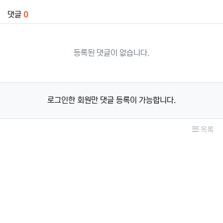
댓글
0
등록된 댓글이 없습니다.
로그인한 회원만 댓글 등록이 가능합니다.
목록