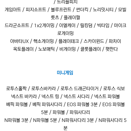
/ 트리플피지
게임아트 / 피지소프트 / 블루프린트 / 썬더킥 / 노리밋시티 / 모빌
롯츠 / 플레이펄
드라군소프트 / 1x2게이밍 / 이엘케이 / 릴킹덤 / 빅타임 / 마이크
로게이밍
아바타UX / 핵소게이밍 / 플레이테크 / 스카이윈드 / 파차이
옥토플레이 / 노보매틱 / 비게이밍 / 클롯플레이 / 팻판다
미니게임
로투스홀짝 / 로투스바카라 / 로투스 드래곤타이거 / 로투스 식보
넥스트 바카라 / 넥스트 링 / 넥스트 사다리 / 넥스트 파워볼
베픽 파워볼 / 베픽 파워사다리 / EOS 파워볼 3분 / EOS 파워볼
5분 / 파워볼 / 파워사다리
N파워볼 3분 / N파워볼 5분 / N파워사다리 3분 / N파워사다리 5
분