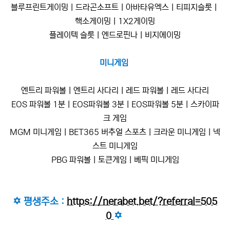
블루프린트게이밍ㅣ드라곤소프트ㅣ아바타유엑스ㅣ티피지슬롯ㅣ
핵소게이밍ㅣ1X2게이밍
플레이텍 슬롯ㅣ엔드로핀나ㅣ비지에이밍
미니게임
엔트리 파워볼ㅣ엔트리 사다리ㅣ레드 파워볼ㅣ레드 사다리
EOS 파워볼 1분ㅣEOS파워볼 3분ㅣEOS파워볼 5분ㅣ스카이파
크 게임
MGM 미니게임ㅣBET365 버추얼 스포츠ㅣ크라운 미니게임ㅣ넥
스트 미니게임
PBG 파워볼ㅣ토큰게임ㅣ베픽 미니게임
✡️ 평생주소 :
https://nerabet.bet/?referral=505
0
✡️