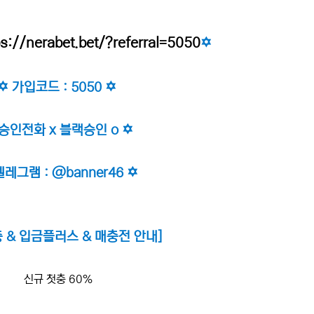
ps://nerabet.bet/?referral=5050
✡️
✡️ 가입코드 : 5050 ✡️
 승인전화 x 블랙승인 o ✡️
 텔레그램 : @banner46
✡️
 & 입금플러스 & 매충전 안내]
신규 첫충 60%