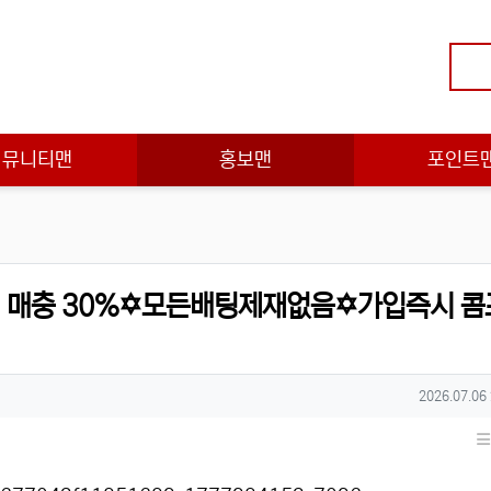
커뮤니티맨
홍보맨
포인트
0%ㅣ매충 30%✡️모든배팅제재없음✡️가입즉시 
작성일
2026.07.06