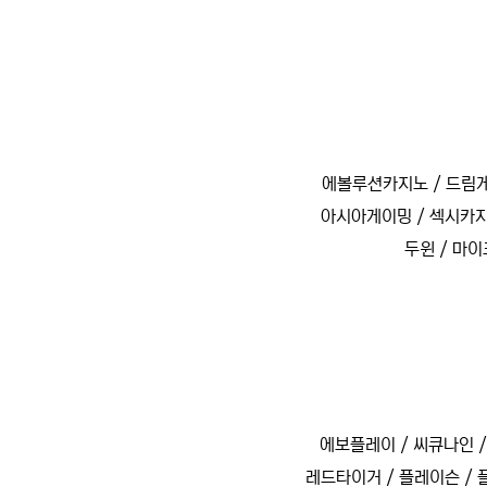
에볼루션카지노 / 드림게
아시아게이밍 / 섹시카지
두윈 / 마
에보플레이 / 씨큐나인 /
레드타이거 / 플레이슨 / 