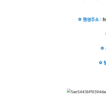
✡️ 평생주소 :
h
✡️
✡️