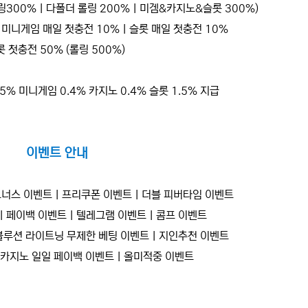
롤링300%ㅣ다폴더 롤링 200%ㅣ미겜&카지노&슬롯 300%)
ㅣ미니게임 매일 첫충전 10%ㅣ슬롯 매일 첫충전 10%
롯 첫충전 50% (롤링 500%)
5% 미니게임 0.4% 카지노 0.
4% 슬롯 1.5% 지급
이벤트 안내
보너스 이벤트ㅣ프리쿠폰 이벤트ㅣ더블 피버타임 이벤트
ㅣ페이백 이벤트ㅣ텔레그램 이벤트ㅣ콤프 이벤트
볼루션 라이트닝 무제한 베팅 이벤트ㅣ지인추천 이벤트
카지노 일일 페이백 이벤트ㅣ올미적중 이벤트