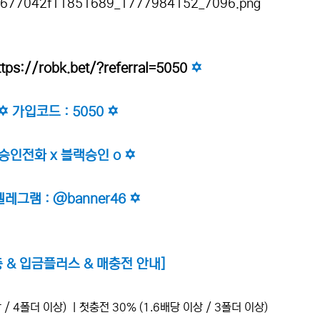
ttps://robk.bet/?referral=5050
✡️
✡️ 가입코드 : 5050 ✡️
 승인전화 x 블랙승인 o ✡️
 텔레그램 : @banner46
✡️
 & 입금플러스 & 매충전 안내]
/ 4폴더 이상) ㅣ첫충전 30% (1.6배당 이상 / 3폴더 이상)