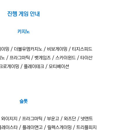
진행 게임 안내
카지노
이밍 / 더블유엠카지노 / 비보게이밍 / 티지스피드
노 / 프라그마틱 / 벳게임즈 / 스카이윈드 / 타이산
이크로게이밍 / 플레이테크 / 모티베이션
슬롯
 와이지지 / 프라그마틱 / 부운고 / 와즈단 / 넷엔트
플레이스타 / 플레이앤고 / 릴렉스게이밍 / 트리플피지