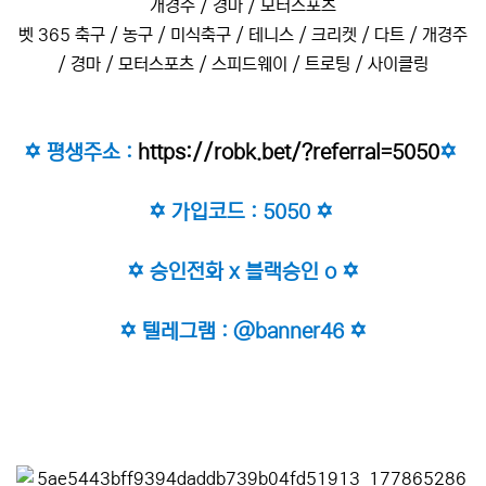
개경주 / 경마 / 모터스포츠
벳 365 축구 / 농구 / 미식축구 / 테니스 / 크리켓 / 다트 / 개경주
/ 경마 / 모터스포츠 / 스피드웨이 / 트로팅 / 사이클링
✡️ 평생주소 :
https://robk.bet/?referral=5050
✡️
✡️ 가입코드 : 5050 ✡️
✡️ 승인전화 x 블랙승인 o ✡️
✡️ 텔레그램 : @banner46
✡️