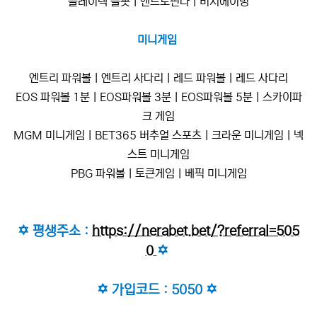
플레이텍 슬롯ㅣ엔드로핀나ㅣ비지에이밍
미니게임
엔트리 파워볼ㅣ엔트리 사다리ㅣ레드 파워볼ㅣ레드 사다리
EOS 파워볼 1분ㅣEOS파워볼 3분ㅣEOS파워볼 5분ㅣ스카이파
크 게임
MGM 미니게임ㅣBET365 버추얼 스포츠ㅣ크라운 미니게임ㅣ넥
스트 미니게임
PBG 파워볼ㅣ토큰게임ㅣ베픽 미니게임
✡️ 평생주소 :
https://nerabet.bet/?referral=505
0
✡️
✡️ 가입코드 : 5050 ✡️