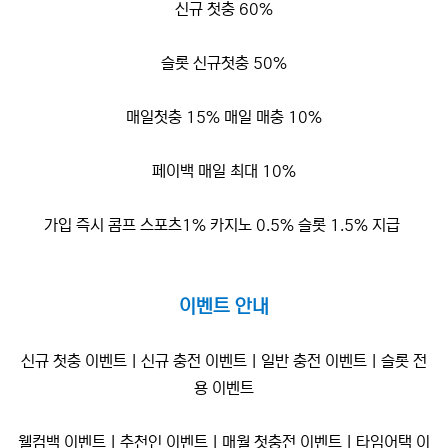
신규 첫충 60%
슬롯 신규첫충 50%
매일첫충 15% 매일 매충 10%
페이백 매일 최대 10%
가입 즉시 콤프 스포츠1% 카지노 0.5
% 슬롯 1.5% 지급
이벤트 안내
신규 첫충 이벤트ㅣ신규 충전 이벤트ㅣ일반 충전 이벤트ㅣ슬롯 전
용 이벤트
웰컴백 이벤트ㅣ추천인 이벤트ㅣ매월 첫충전 이벤트ㅣ타임어택 이