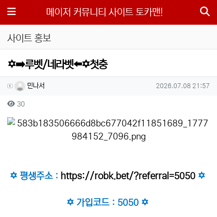
메뉴
메이저 커뮤니티 사이트 토카맨!
사이트 홍보
✡️➡️루벳/네라벳⬅️✡️첫충
작성자 정보
작성
작성일
민나서
2026.07.08 21:57
컨텐츠 정보
조회
30
본문
✡️ 평생주소 :
https://robk.bet/?referral=5050
✡️
✡️ 가입코드 : 5050 ✡️