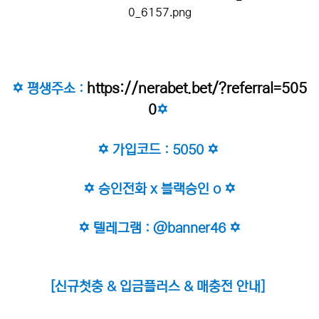
https://nerabet.bet/?referral=505
✡️ 평생주소 :
0
✡️
✡️ 가입코드 : 5050 ✡️
✡️ 승인전화 x 블랙승인 o ✡️
✡️ 텔레그램 : @banner46
✡️
[신규첫충 & 입금플러스 & 매충전 안내]