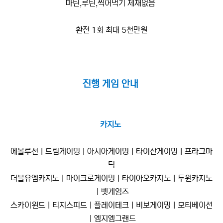
마틴,루틴,찍어먹기 제재없음
환전 1회 최대 5천만원
진행 게임 안내
카지노
에볼루션ㅣ드림게이밍ㅣ아시아게이밍ㅣ타이산게이밍ㅣ프라그마
틱
더블유엠카지노ㅣ마이크로게이밍ㅣ타이아오카지노ㅣ두윈카지노
ㅣ벳게임즈
스카이윈드ㅣ티지스피드ㅣ플레이테크ㅣ비보게이밍ㅣ모티베이션
ㅣ엠지엠그랜드