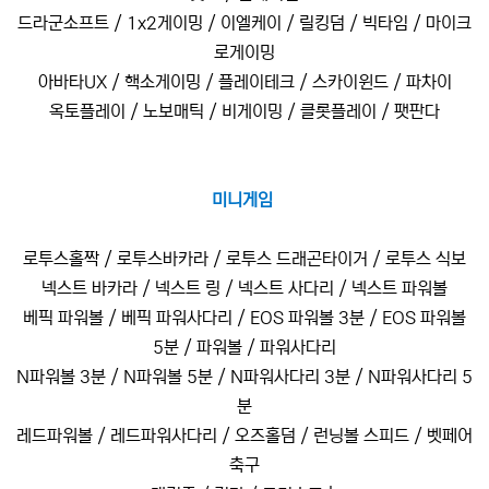
드라군소프트 / 1x2게이밍 / 이엘케이 / 릴킹덤 / 빅타임 / 마이크
로게이밍
아바타UX / 핵소게이밍 / 플레이테크 / 스카이윈드 / 파차이
옥토플레이 / 노보매틱 / 비게이밍 / 클롯플레이 / 팻판다
미니게임
로투스홀짝 / 로투스바카라 / 로투스 드래곤타이거 / 로투스 식보
넥스트 바카라 / 넥스트 링 / 넥스트 사다리 / 넥스트 파워볼
베픽 파워볼 / 베픽 파워사다리 / EOS 파워볼 3분 / EOS 파워볼
5분 / 파워볼 / 파워사다리
N파워볼 3분 / N파워볼 5분 / N파워사다리 3분 / N파워사다리 5
분
레드파워볼 / 레드파워사다리 / 오즈홀덤 / 런닝볼 스피드 / 벳페어
축구