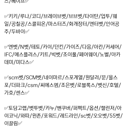
츠/베이프✅
✅키키/루나/코디/브레이브벳/브브벳/타이탄/업투/웨
일/공칠공/스콜피온/마스터즈/화개장터/엔터벳/인어공
주/두바이✅
✅엔벳/N벳/테토/카이/던킨/가이즈/다음/아칸/커세어/
IFC/에스플러스/키트/빅벳/조이풀/페어웨이/노벨/아카
데미/미다스✅
✅scm벳/SCM벳/네이마르/스포계열/원달러/문/올스
포/더파크/csm/씨에스엠/조은벳/로블록스/벳신/호텔/
가호/센스✅
✅토담고랩/벳투벳/카누/밴쿠버/퍼펙트/옵션/챌린저/아
이코닉/와따/윈존/포워드/레드라인/sc벳/오오벳/55벳/
이끌림✅