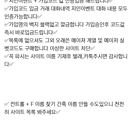
✅지인이벤트 + 가입코드 값 신용입금 해드립니다✅
✅가입코드 입금 거래 대화내역 지인이벤트 대화 내용 모두
인증가능합니다✅
✅가입명의 백지 블랙없고 깔금합니다 가입승인후 코드값
즉시 바로입금드립니다✅
✅목록에 없으셔도 그외 오래쓴 메이져 계열 및 메이저 실
벳코드도 구매합니다 이상한 사이트 차단✅
✅꼭 파시는 사이트 이름 기재후 텔레,카톡주시면 감사합니
다✅
✅ 컨트롤 + F 이름 찾기 간혹 이름 안뜰 수도있으니 천천
히 사이트 목록 봐주세요✅