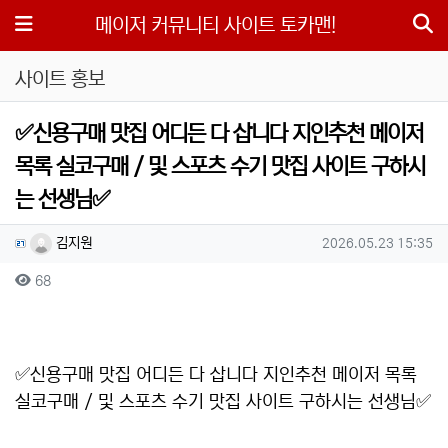
메뉴
메이저 커뮤니티 사이트 토카맨!
사이트 홍보
✅신용구매 맛집 어디든 다 삽니다 지인추천 메이저
목록 실코구매 / 및 스포츠 수기 맛집 사이트 구하시
는 선생님✅
작성자 정보
작성
작성일
김지원
2026.05.23 15:35
컨텐츠 정보
조회
68
본문
✅신용구매 맛집 어디든 다 삽니다 지인추천 메이저 목록
실코구매 / 및 스포츠 수기 맛집 사이트 구하시는 선생님✅