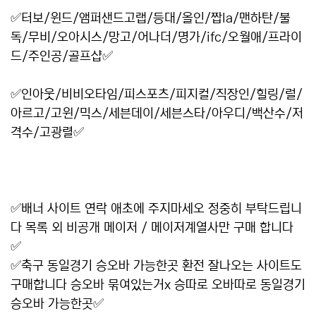
✅터보/윈드/앰퍼샌드고랩/등대/올인/짭la/맨하탄/불
독/무비/오아시스/망고/어나더/명가/ifc/오월애/프라이
드/주인공/골프샵✅
✅인아웃/비비오타임/피스포츠/피지컬/직장인/힐링/럴/
아르고/고윈/믹스/세븐데이/세븐스타/아우디/백산수/저
격수/고광렬✅
✅배너 사이트 연락 애초에 주지마세오 정중히 부탁드립니
다 목록 외 비공개 메이저 / 메이저계열사만 구매 합니다
✅
✅축구 동일경기 승오바 가능한곳 환전 잘나오는 사이트도
구매합니다 승오바 묶여있는거x 승따로 오바따로 동일경기
승오바 가능한곳✅