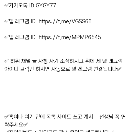
✅카카오톡 ID GYGY77
✅텔 레그램 ID https://t.me/VGSS66
✅텔 레그램 ID https://t.me/MPMP6545
✅ 허위 채널 글 사칭 사기 조심하시고 위에 제 텔 레그램
아이디 클릭만 하시면 자동으로 텔 레그램 연결됩니다✅
✅혹여나 여기 밑에 목록 사이트 쓰고 계시는 선생님 꼭 연
락주세요✅