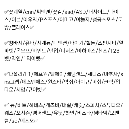
✅꽃계열/cnn/씨엔엔/꽃길/asd/ASD/더사이드/다이
스/이븐/아우라/P스포츠/아미고/야놀자/성공스포츠/토
방/플레이스✅
✅청바지/유타/시계뉴/디멘션/타이거/힐튼/스핀시티/알
파벳/온오프/바인드/턴업/다저스/바하마스/찬스/123
벳/라인/1티어벳✅
✅나폴리/F1/에프원/엘에이/배팅랜드/제니스/마추자/s
ns고랩/에스엔에스/윈스타/박쥐/아이큐/피쉬/클릭/업
다운/시암/큐어벳✅
✅ 뉴/비트/하데스/개츠비/매실/캐럿/스피치/스튜디오/
웨즈/포시즌/엠퍼샌드/유닛/하만/비스타/썸타임/모멘
텀/so/에스오✅