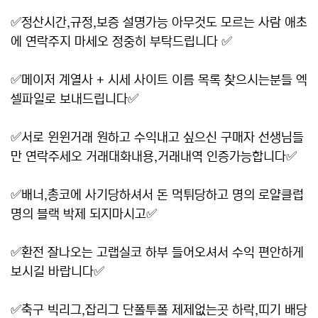
✅정산시간,규정,보증 설명가능 아무것도 모르는 사람 애초
에 연락주지 마세오 정중히 부탁드립니다 ✅
✅메이저 계열사 + 시세 사이트 이름 목록 찾으시는분들 엑
셀파일로 보내드립니다✅
✅서로 윈윈거래 원하고 수익내고 싶으신 구매자 선생님들
만 연락주세오 거래대화내용,거래내역 인증가능합니다✅
✅배너,총코에 사기당하셔서 돈 먹튀당하고 명의 로얄클럽
명의 블랙 박제 되지마시고✅
✅환전 잘나오는 고랩실코 하부 들어오셔서 수익 편안하게
보시길 바랍니다✅
✅축구 빅리그,잡리그 단폴투폴 제제없는곳 하락,띠기 배당