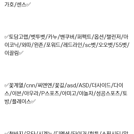
가호/센스✅
✅토담고랩/벳투벳/카누/밴쿠버/퍼펙트/옵션/챌린저/아
이코닉/와따/윈존/포워드/레드라인/sc벳/오오벳/55벳/
이끌림✅
✅꽃계열/cnn/씨엔엔/꽃길/asd/ASD/더사이드/다이
스/이븐/아우라/P스포츠/아미고/야놀자/성공스포츠/토
방/플레이스✅