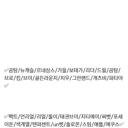
✅곰탕/뉴캐슬/르네상스/가을/보테가/리더/드릴/곰탕/
브로/킹/브이/골든라운지/치우/그린랜드/개츠비/파타야
✅
✅팩트/언리얼/리얼/똘이/태권브이/지티에이/씨벳/포세
이돈/색계열/텐퍼센트/un벳/솔로몬/스팀/애플/에쿠스✅