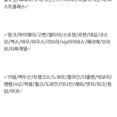
스트클래스✅
✅몽크/마이웨이/고벳/엘티이/스포원/로젠/대길/코스
모/맥스/와우/마우스/리브라/vip아이비스/페리에/브라
보/타짜계열✅
✅카림/백두산/트랭크스/느와르/팔라딘/더홈벳/빅보이/
뱅뱅/m2/픽셀/헐크/도파민/더나인/해피/엣지/피크/청
담/아귀✅