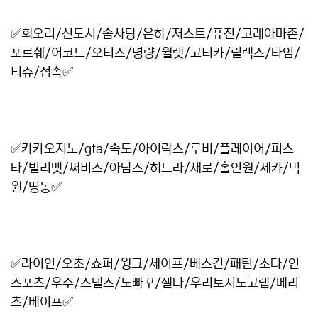
✅회오리/신도시/솜사탕/은하/저스트/퓨전/고래아마존/
포르쉐/어코드/오티스/명량/월렛/고티카/릴렉스/타임/
티슈/접속✅
✅카카오지노/gta/속도/아이락스/루비/플레이어/피스
타/빌리벳/써비스/아담스/히드라/새로/홀인원/제카/빅
윈/띵동✅
✅라이언/오초/쇼퍼/윙크/세이프/베스킨/패턴/소다/인
스포츠/우주/스텔스/노빠꾸/젤다/우리토지노고렙/메리
츠/베이프✅