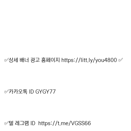
✅상세 배너 광고 홈페이지 https://litt.ly/you4800 ✅
✅카카오톡 ID GYGY77
✅텔 레그램 ID https://t.me/VGSS66