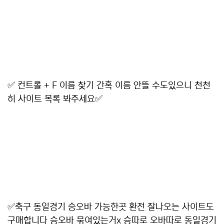
✅ 컨트롤 + F 이름 찾기 간혹 이름 안뜰 수도있으니 천천
히 사이트 목록 봐주세요✅
✅축구 동일경기 승오바 가능한곳 환전 잘나오는 사이트도
구매합니다 승오바 묶여있는거x 승따로 오바따로 동일경기