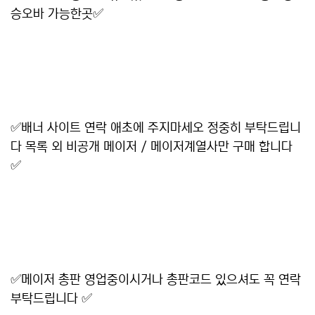
승오바 가능한곳✅
✅배너 사이트 연락 애초에 주지마세오 정중히 부탁드립니
다 목록 외 비공개 메이저 / 메이저계열사만 구매 합니다
✅
✅메이저 총판 영업중이시거나 총판코드 있으셔도 꼭 연락
부탁드립니다 ✅