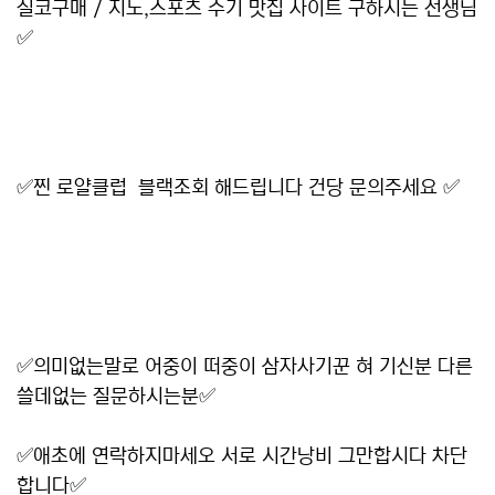
실코구매 / 지노,스포츠 수기 맛집 사이트 구하시는 선생님
✅
✅찐 로얄클럽 블랙조회 해드립니다 건당 문의주세요 ✅
✅의미없는말로 어중이 떠중이 삼자사기꾼 혀 기신분 다른
쓸데없는 질문하시는분✅
✅애초에 연락하지마세오 서로 시간낭비 그만합시다 차단
합니다✅