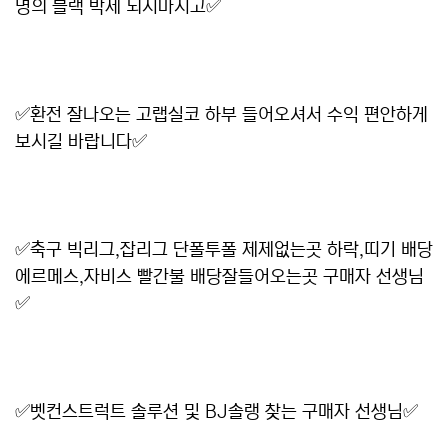
명의 블랙 박제 되지마시고✅
✅환전 잘나오는 고랩실코 하부 들어오셔서 수익 편안하게
보시길 바랍니다✅
✅축구 빅리그,잡리그 단폴투폴 제제없는곳 하락,띠기 배당
에르메스,자비스 빨간불 배당잘들어오는곳 구매자 선생님
✅
✅벳컨스트럭트 솔루션 및 BJ솔랭 찾는 구매자 선생님✅