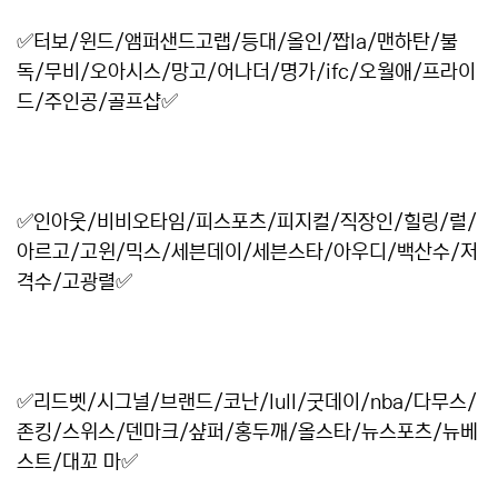
✅터보/윈드/앰퍼샌드고랩/등대/올인/짭la/맨하탄/불
독/무비/오아시스/망고/어나더/명가/ifc/오월애/프라이
드/주인공/골프샵✅
✅인아웃/비비오타임/피스포츠/피지컬/직장인/힐링/럴/
아르고/고윈/믹스/세븐데이/세븐스타/아우디/백산수/저
격수/고광렬✅
✅리드벳/시그널/브랜드/코난/lull/굿데이/nba/다무스/
존킹/스위스/덴마크/샾퍼/홍두깨/올스타/뉴스포츠/뉴베
스트/대꼬 마✅