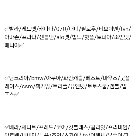
✅발라/레드벳/캐나다/070/매니/팔로우/티브이엔/tvn/
아마존/프라다/젠틀맨/alo벳/빌드/핫플/토피아/조인벳/
매니아✅
✅팀코리아/bmw/아쿠아/파란캐슬/베스트/마우스/굿플
레이스/csm/책가방/트러플/유엔벳/토토스쿨/겜블/알
프스✅
✅베라/제니트/프레드/코어/갓블레스/골리앗/프리미엄/
알로벳/베네타/뉴욕/조인/스카이/lte/여행사/복순이/퍼