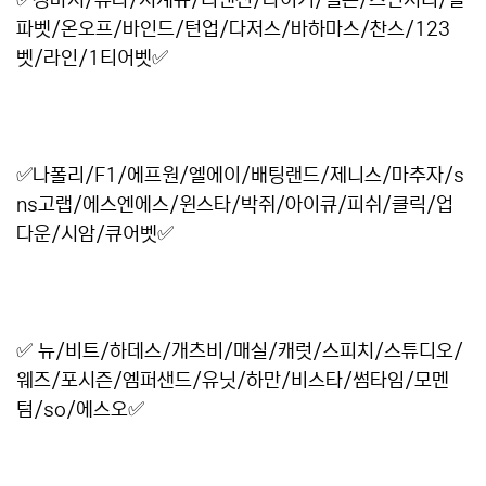
✅청바지/유타/시계뉴/디멘션/타이거/힐튼/스핀시티/알
파벳/온오프/바인드/턴업/다저스/바하마스/찬스/123
벳/라인/1티어벳✅
✅나폴리/F1/에프원/엘에이/배팅랜드/제니스/마추자/s
ns고랩/에스엔에스/윈스타/박쥐/아이큐/피쉬/클릭/업
다운/시암/큐어벳✅
✅ 뉴/비트/하데스/개츠비/매실/캐럿/스피치/스튜디오/
웨즈/포시즌/엠퍼샌드/유닛/하만/비스타/썸타임/모멘
텀/so/에스오✅