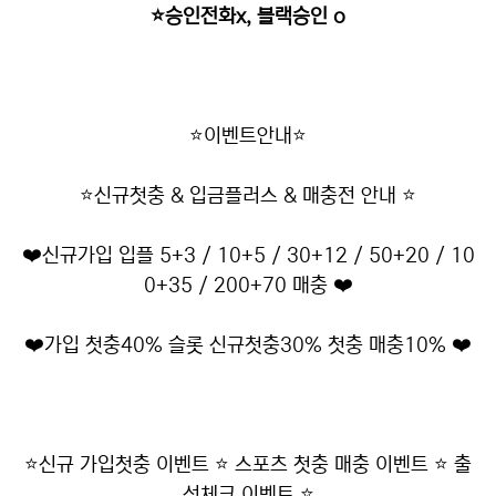
⭐️승인전화x, 블랙승인 o
⭐️이벤트안내⭐️
⭐️신규첫충 & 입금플러스 & 매충전 안내 ⭐️
❤️신규가입 입플 5+3 / 10+5 / 30+12 / 50+20 / 10
0+35 / 200+70 매충 ❤️
❤️가입 첫충40% 슬롯 신규첫충30% 첫충 매충10% ❤️
⭐️신규 가입첫충 이벤트 ⭐️ 스포츠 첫충 매충 이벤트 ⭐️ 출
석체크 이벤트 ⭐️