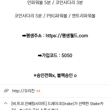
인파워볼 5분 / 코인사다리 3분
코인사다리 5분 / PBG파워볼 / 엔트리파워볼
➡️평생주소 :
h
ttps://평생월드.com
➡️가입코드 : 5050
⭐️승인전화x, 블랙승인 o
관련자료
회 연결
http://오리진
13
[비.트코.인배팅사이트] 드레이크(Drake)가 선택한 Stake카