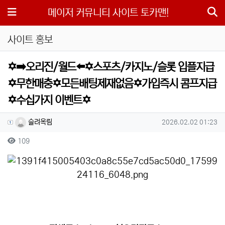
메뉴
메이저 커뮤니티 사이트 토카맨!
사이트 홍보
✡️➡️오리진/월드⬅️✡️스포츠/카지노/슬롯 입플지급
✡️무한매충✡️모든배팅제재없음✡️가입즉시 콤프지급
✡️수십가지 이벤트✡️
작성자 정보
작성
작성일
슬려옥림
2026.02.02 01:23
컨텐츠 정보
조회
109
본문