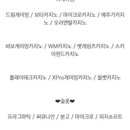
드림게이밍 / 보타카지노 / 마이크로카지노 / 에주기카지
노 / 오리엔탈카지노
비보게이밍카지노 / WM카지노 / 벳게임즈카지노 / 스카
이윈드카지노
플레이테크카지노 / XPro게이밍카지노 / 올벳카지노
❤️슬롯❤️
프라그마틱 / 씨큐나인 / 분고 / 마이크로 / 피지소프트