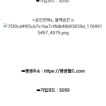
➡️가입코드 : 5050
⭐️승인전화x, 블랙승인 o
➡️평생주소 :
h
ttps://평생월드.com
➡️가입코드 : 5050