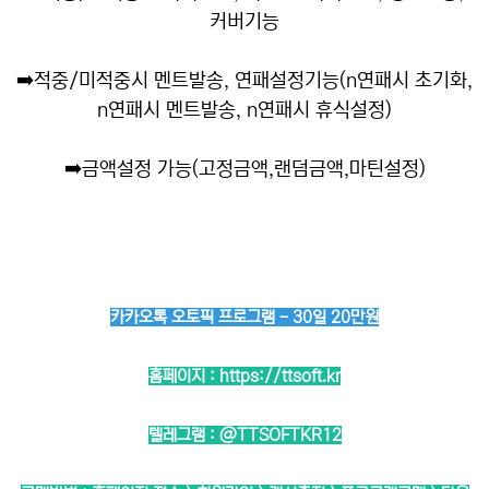
커버기능
➡️
적중/미적중시 멘트발송, 연패설정기능(n연패시 초기화,
n연패시 멘트발송, n연패시 휴식설정)
➡️
금액설정 가능(고정금액,랜덤금액,마틴설정)
카카오톡 오토픽 프로그램 - 30일 20만원
홈페이지 :
https://ttsoft.kr
텔레그램 :
@TTSOFTKR12