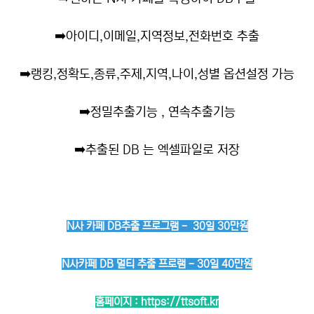
➡️
아이디,이메일,지역정보,전화번호 추출
➡️
랭킹,정확도,종류,주제,지역,나이,성별 옵션설정 가능
➡️
정밀추출기능 , 연속추출기능
➡️
추출된 DB 는 엑셀파일로 저장
N사 카페 DB추출 프로그램 - 30일 30만원
N사카페 DB 멀티 추출 프로램 - 30일 40만원
홈페이지 :
https://ttsoft.kr