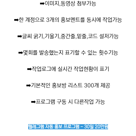
➡️
이미지,동영상 첨부가능
➡️
한 계정으로 3개의 홍보멘트를 동시에 작업가능
➡️
글씨 굵기,기울기,중간줄,밑줄,코드 설저가능
➡️
몇회를 발송했는지 표기할 수 있는 횟수기능
➡️
작업로그에 실시간 작업현황이 표기
➡️
기본적인 홍보방 리스트 300개 제공
➡️
프로그램 구동 시 다른작업 가능
텔레그램 자동 홍보 프로그램 - 30일 20만원