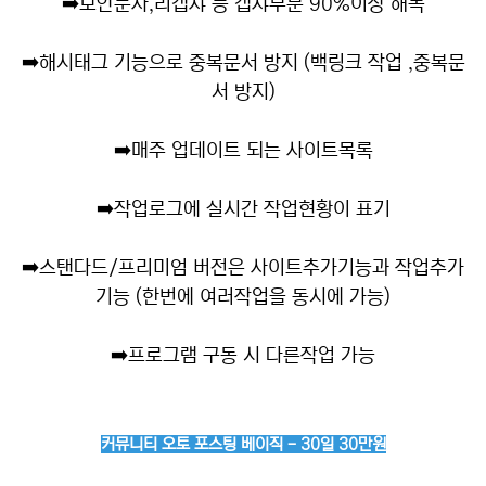
➡️
보안문자,리캡챠 등 캡챠부분 90%이상 해독
➡️
해시태그 기능으로 중복문서 방지 (백링크 작업 ,중복문
서 방지)
➡️
매주 업데이트 되는 사이트목록
➡️
작업로그에 실시간 작업현황이 표기
➡️
스탠다드/프리미엄 버전은 사이트추가기능과 작업추가
기능 (한번에 여러작업을 동시에 가능)
➡️
프로그램 구동 시 다른작업 가능
커뮤니티 오토 포스팅 베이직 - 30일 30만원