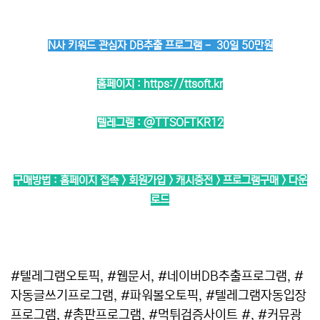
N사 키워드 관심자 DB추출 프로그램 - 30일 50만원
홈페이지 :
https://ttsoft.kr
텔레그램 :
@TTSOFTKR12
구매방법 : 홈페이지 접속 > 회원가입 > 캐시충전 > 프로그램구매 > 다운
로드
#텔레그램오토픽, #웹문서, #네이버DB추출프로그램, #
자동글쓰기프로그램, #파워볼오토픽, #텔레그램자동입장
프로그램, #총판프로그램, #먹튀검증사이트 #, #커뮤광