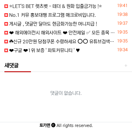
등록일
19:41
⭐️LET'S BET 렛츠벳 - 테더 & 원화 입출금가능 !⭐️
등록일
19:38
️️No.1 커뮤 홍보대행 프️로그램 매크로비입니다.
등록일
19:37
️️게시글 , 댓글만 달아도 현금화가능한 머니지급 !
등록일
19:35
❤️ 해외에이전시 해외사이트 ❤️ 안전제일 ✅ 모든 종목 콤프지급 ✅☀️ 신규 500% 지급 ✅ ❤️ 스포츠 페이백 10% ✅ 익명 가입가능 ✅ ☀️ 꽁머니 ☀️ 가입머니 ☀️ 가입쿠폰 ☀️
등록일
19:35
☘️️신규 20만원 당첨쿠폰 수령하세요 ⭕️⭕️ 유튜브검색 > 수아영상방☘️
등록일
19:34
❤️️구글 ❤️1위 보증 ' 파토커뮤니티 ' ♥️
새댓글
댓글이 없습니다.
토카맨
All rights reserved.