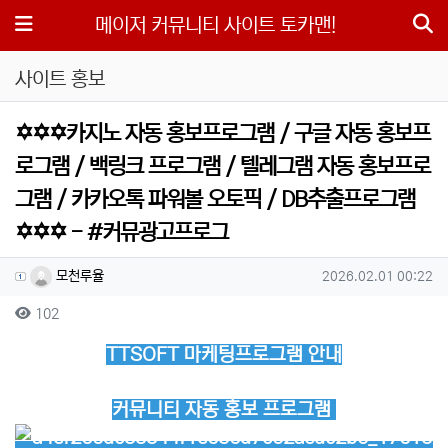
메뉴
메이저 커뮤니티 사이트 토카맨!
사이트 홍보
✡️✡️✡️카지노 자동 홍보프로그램 / 구글 자동 홍보프
로그램 / 백링크 프로그램 / 텔레그램 자동 홍보프로
그램 / 카카오톡 파워볼 오토픽 / DB추출프로그램
✡️✡️✡️ - #커뮤광고프로그
작성자 정보
작성
작성일
모천루율
2026.02.01 00:22
컨텐츠 정보
조회
102
본문
TTSOFT 마케팅프로그램 안내
커뮤니티 자동 홍보 프로그램