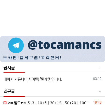
공지글
등록일
03.12
메이저 커뮤니티 사이트! '토카맨'입니다.
최근글
등록일
19:43
✡️➡️월드⬅️✡️ 5+3ㅣ10+5ㅣ30+12ㅣ50+20ㅣ100+35ㅣ200+70 ✡️무한매충✡️모든배팅제재없음✡️다양한 이벤트✡️ qi4w