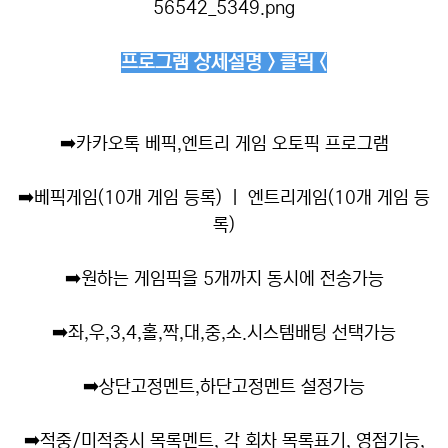
프로그램 상세설명 > 클릭 <
➡️
카카오톡 베픽,엔트리 게임 오토픽 프로그램
➡️
베픽게임(10개 게임 등록) ㅣ 엔트리게임(10개 게임 등
록)
➡️
원하는 게임픽을 5개까지 동시에 전송가능
➡️
좌,우,3,4,홀,짝,대,중,소.시스템배팅 선택가능
➡️
상단고정멘트,하단고정멘트 설정가능
➡️
적중/미적중시 목록멘트, 각 회차 목록표기, 영점기능,