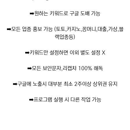
➡️
원하는 키워드로 구글 도배 가능
➡️
모든 업종 홍보 가능 (토토,카지노,꽁머니,대출,가상,블
랙업종등)
➡️
키워드만 설정하면 이외 별도 설정 X
➡️
모든 보안문자,리캡챠 100% 해독
➡️
구글에 노출시 대부분 최소 2주이상 상위권 유지
➡️
프로그램 실행 시 다른 작업 가능