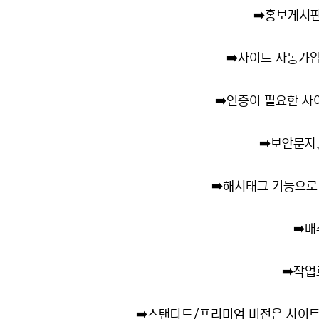
➡️
홍보게시판
➡️
사이트 자동가입
➡️
인증이 필요한 사
➡️
보안문자,
➡️
해시태그 기능으로 
➡️
매
➡️
작업
➡️
스탠다드/프리미엄 버전은 사이트