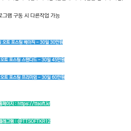
로그램 구동 시 다른작업 가능
 오토 포스팅 베이직 - 30일 30만원
오토 포스팅 스탠다드 - 30일 45만원
오토 포스팅 프리미엄 - 30일 60만원
홈페이지 :
https://ttsoft.kr
텔레그램 :
@TTSOFTKR12