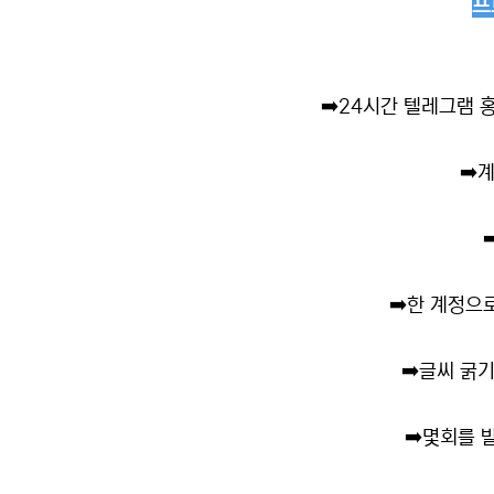
프
➡️
24시간 텔레그램 
➡️
계
➡
➡️
한 계정으
➡️
글씨 굵기
➡️
몇회를 