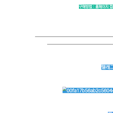
구매방법 : 홈페이지 접
───────────────────
────────────────
텔레그