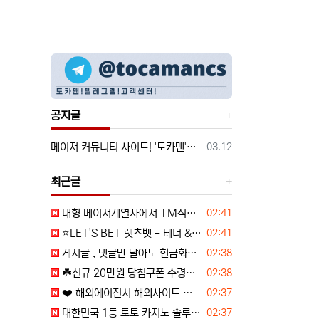
공지글
등록일
메이저 커뮤니티 사이트! '토카맨'입니다.
03.12
최근글
등록일
️️대형 메이저계열사에서 TM직원 모집합니다.
02:41
등록일
⭐️LET'S BET 렛츠벳 - 테더 & 원화 입출금가능 !⭐️
02:41
등록일
️️게시글 , 댓글만 달아도 현금화가능한 머니지급 !
02:38
등록일
☘️️신규 20만원 당첨쿠폰 수령하세요 ⭕️⭕️ 유튜브검색 > 수아영상방☘️
02:38
등록일
❤️ 해외에이전시 해외사이트 ❤️ 안전제일 ✅ 모든 종목 콤프지급 ✅☀️ 신규 500% 지급 ✅ ❤️ 스포츠 페이백 10% ✅ 익명 가입가능 ✅ ☀️ 꽁머니 ☀️ 가입머니 ☀️ 가입쿠폰 ☀️
02:37
등록일
️대한민국️ 1등 토토 카지노 솔루션 임대 전문
02:37