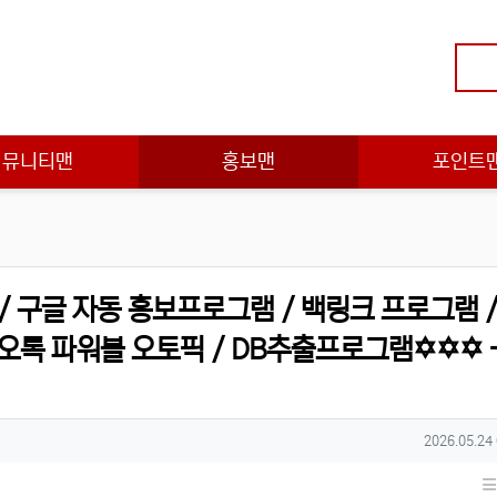
커뮤니티맨
홍보맨
포인트
 / 구글 자동 홍보프로그램 / 백링크 프로그램 /
톡 파워볼 오토픽 / DB추출프로그램✡️✡️✡️ -
작성일
2026.05.24