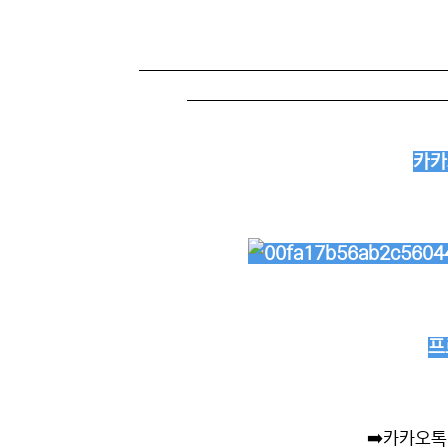
───────────────────
────────────────
카카
프
➡️
카카오톡