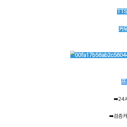
본문
TT
커
프
➡️
24
➡️
검증커