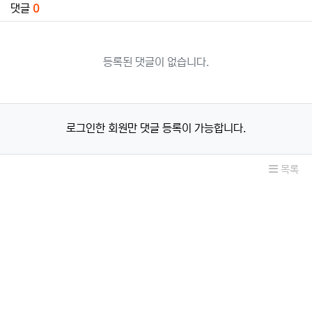
댓글
0
등록된 댓글이 없습니다.
로그인한 회원만 댓글 등록이 가능합니다.
목록