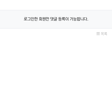
로그인한 회원만 댓글 등록이 가능합니다.
목록