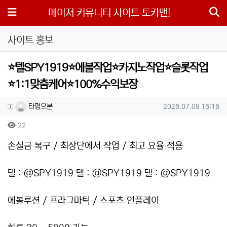
메뉴
메이저 커뮤니티 사이트 토카맨!
사이트 홍보
⭐텔SPY1919⭐에볼작업⭐카지노작업⭐슬롯작업
⭐1:1맞춤케어⭐100%수익보장
작성자 정보
작성
작성일
타명으분
2026.07.09 16:16
컨텐츠 정보
조회
22
본문
손실금 복구 / 최상단에서 작업 / 최고 요율 적용
텔 :
@SPY1919
텔 :
@SPY1919
텔 :
@SPY1919
에볼루션 / 프라그마틱 / 스포츠 인플레이